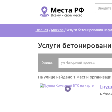
Главная
/
Москва
/
Услуги бетонирования на ул
Услуги бетонирования
Улица:
ул Нагорный проезд
На улице найдено 1 мест и организаци
Груп
г. Моск