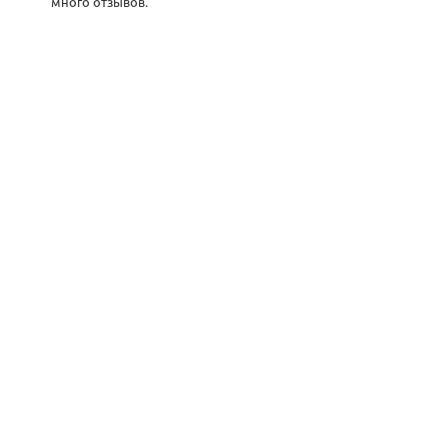
много отзывов.