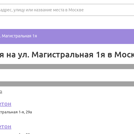
. Магистральная 1я
 на ул. Магистральная 1я в Мос
й
етон
тральная 1-я, 29а
етон