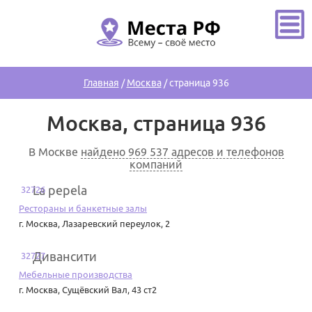
Главная
/
Москва
/
страница 936
Москва, страница 936
В Москве
найдено 969 537 адресов и телефонов
компаний
La pepela
32726
Рестораны и банкетные залы
г. Москва
,
Лазаревский переулок, 2
Дивансити
32727
Мебельные производства
г. Москва
,
Сущёвский Вал, 43 ст2