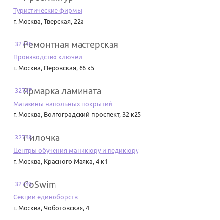
Туристические фирмы
г. Москва
,
Тверская, 22а
Ремонтная мастерская
32746
Производство ключей
г. Москва
,
Перовская, 66 к5
Ярмарка ламината
32747
Магазины напольных покрытий
г. Москва
,
Волгоградский проспект, 32 к25
Пилочка
32748
Центры обучения маникюру и педикюру
г. Москва
,
Красного Маяка, 4 к1
GoSwim
32749
Секции единоборств
г. Москва
,
Чоботовская, 4