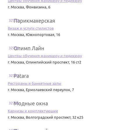
Центры обучения маникюру и педикюру
г. Москва
,
Фонвизина, 6
Парикмахерская
32755
Визаж и услуги стилистов
г. Москва
,
Южнопортовая, 16
Олимп Лайн
32756
Центры обучения маникюру и педикюру
г. Москва
,
Олимпийский проспект, 16 ст2
Patara
32757
Рестораны и банкетные залы
г. Москва
,
Ермолаевский переулок, 7
Модные окна
32758
Карнизы и комплектующие
г. Москва
,
Волгоградский проспект, 32 к25