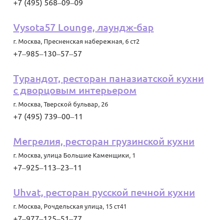
+7 (495) 568‒09‒09
Vysota57 Lounge, лаундж-бар
г. Москва
,
Пресненская набережная, 6 ст2
+7‒985‒130‒57‒57
Турандот, ресторан паназиатской кухни
с дворцовым интерьером
г. Москва
,
Тверской бульвар, 26
+7 (495) 739‒00‒11
Мегрелия, ресторан грузинской кухни
г. Москва
,
улица Большие Каменщики, 1
+7‒925‒113‒23‒11
Uhvat, ресторан русской печной кухни
г. Москва
,
Рочдельская улица, 15 ст41
+7‒977‒125‒51‒77