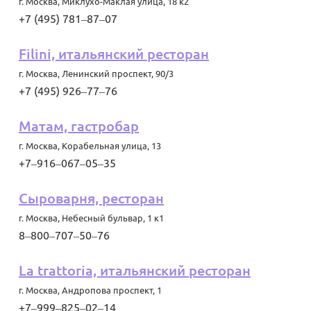
г. Москва
,
Миклухо-Маклая улица, 18 к2
+7 (495) 781‒87‒07
Filini, итальянский ресторан
г. Москва
,
Ленинский проспект, 90/3
+7 (495) 926‒77‒76
Матам, гастробар
г. Москва
,
Корабельная улица, 13
+7‒916‒067‒05‒35
Сыроварня, ресторан
г. Москва
,
Небесный бульвар, 1 к1
8‒800‒707‒50‒76
La trattoria, итальянский ресторан
г. Москва
,
Андропова проспект, 1
+7‒999‒825‒02‒14