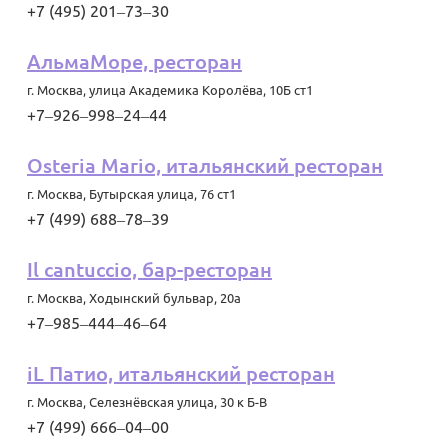
+7 (495) 201‒73‒30
АльмаМоре, ресторан
г. Москва
,
улица Академика Королёва, 10Б ст1
+7‒926‒998‒24‒44
Osteria Mario, итальянский ресторан
г. Москва
,
Бутырская улица, 76 ст1
+7 (499) 688‒78‒39
Il cantuccio, бар-ресторан
г. Москва
,
Ходынский бульвар, 20а
+7‒985‒444‒46‒64
iL Патио, итальянский ресторан
г. Москва
,
Селезнёвская улица, 30 к Б-В
+7 (499) 666‒04‒00