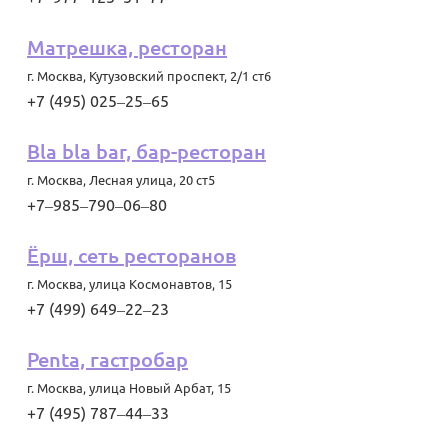
Матрешка, ресторан
г. Москва
,
Кутузовский проспект, 2/1 ст6
+7 (495) 025‒25‒65
Bla bla bar, бар-ресторан
г. Москва
,
Лесная улица, 20 ст5
+7‒985‒790‒06‒80
Ёрш, сеть ресторанов
г. Москва
,
улица Космонавтов, 15
+7 (499) 649‒22‒23
Penta, гастробар
г. Москва
,
улица Новый Арбат, 15
+7 (495) 787‒44‒33