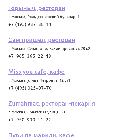
Горыныч, ресторан
г. Москва
,
Рождественский бульвар, 1
+7 (495) 937‒38‒11
Сам пришёл, ресторан
г. Москва
,
Севастопольский проспект, 28 к2
+7‒965‒365‒22‒48
Miss you cafe, кафе
г. Москва
,
улица Петровка, 12 ст1
+7 (495) 025‒07‒70
Zurrahmat, ресторан-пекарня
г. Москва
,
Советская улица, 53
+7‒950‒930‒11‒22
Пури да марили, кафе