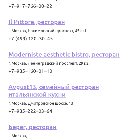
+7‒917‒766‒00‒22
Il Pittore, ресторан
г. Москва
,
Нахимовский проспект, 45 ст1
+7 (499) 120‒30‒45
Moderniste aesthetic bistro, ресторан
г. Москва
,
Ленинградский проспект, 29 к2
+7‒985‒160‒01‒10
Avgust13, семейный ресторан
итальянской кухни
г. Москва
,
Дмитровское шоссе, 13
+7‒985‒222‒03‒64
Берег, ресторан
г. Москва
,