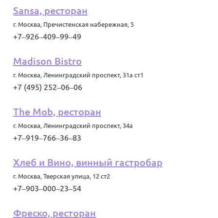
Sansa, ресторан
г. Москва
,
Пречистенская набережная, 5
+7‒926‒409‒99‒49
Madison Bistro
г. Москва
,
Ленинградский проспект, 31а ст1
+7 (495) 252‒06‒06
The Mob, ресторан
г. Москва
,
Ленинградский проспект, 34а
+7‒919‒766‒36‒83
Хлеб и Вино, винный гастробар
г. Москва
,
Тверская улица, 12 ст2
+7‒903‒000‒23‒54
Фреско, ресторан