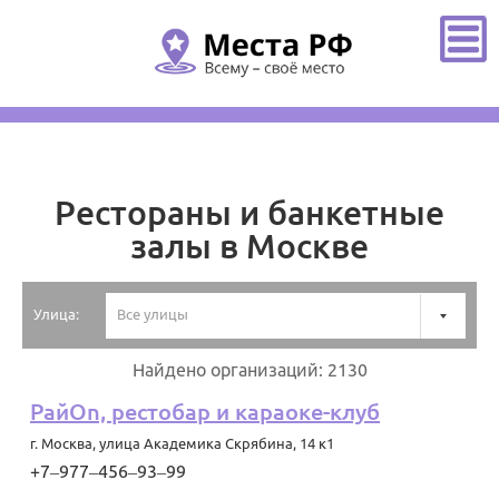
Главная
/
Москва
/
Рестораны и банкетные залы
Рестораны и банкетные
залы в Москве
Улица:
Все улицы
Найдено организаций: 2130
РайOn, рестобар и караоке-клуб
г. Москва
,
улица Академика Скрябина, 14 к1
+7‒977‒456‒93‒99