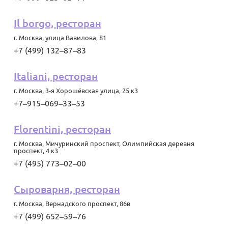
Il borgo, ресторан
г. Москва
,
улица Вавилова, 81
+7 (499) 132‒87‒83
Italiani, ресторан
г. Москва
,
3-я Хорошёвская улица, 25 к3
+7‒915‒069‒33‒53
Florentini, ресторан
г. Москва
,
Мичуринский проспект, Олимпийская деревня
проспект, 4 к3
+7 (495) 773‒02‒00
Сыроварня, ресторан
г. Москва
,
Вернадского проспект, 86в
+7 (499) 652‒59‒76