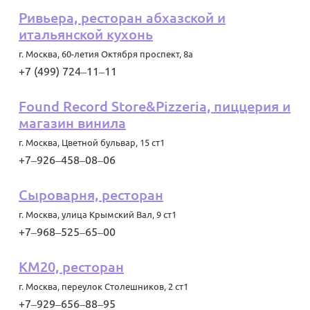
Ривьера, ресторан абхазской и
итальянской кухонь
г. Москва
,
60-летия Октября проспект, 8а
+7 (499) 724‒11‒11
Found Record Store&Pizzeria, пиццерия и
магазин винила
г. Москва
,
Цветной бульвар, 15 ст1
+7‒926‒458‒08‒06
Сыроварня, ресторан
г. Москва
,
улица Крымский Вал, 9 ст1
+7‒968‒525‒65‒00
КМ20, ресторан
г. Москва
,
переулок Столешников, 2 ст1
+7‒929‒656‒88‒95