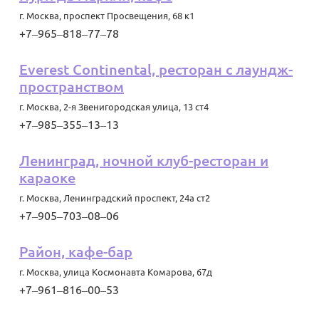
г. Москва
,
проспект Просвещения, 68 к1
+7‒965‒818‒77‒78
Everest Continental, ​ресторан с лаундж-
пространством
г. Москва
,
2-я Звенигородская улица, 13 ст4
+7‒985‒355‒13‒13
Ленинград, ночной клуб-ресторан и
караоке
г. Москва
,
Ленинградский проспект, 24а ст2
+7‒905‒703‒08‒06
Район, кафе-бар
г. Москва
,
улица Космонавта Комарова, 67д
+7‒961‒816‒00‒53