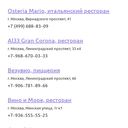
Osteria Mario, итальянский ресторан
г. Москва
,
Вернадского проспект, 41
+7 (499) 688‒83‒09
Al33 Gran Corona, ресторан
г. Москва
,
Ленинградский проспект, 33 к4
+7‒968‒670‒03‒33
Везувио, пиццерия
г. Москва
,
Ленинградский проспект, 66
+7‒906‒781‒89‒66
Вино и Море, ресторан
г. Москва
,
Минская улица, 1г к1
+7‒936‒555‒55‒25