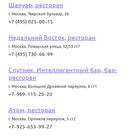
Шануар, ресторан
г. Москва
,
Тверской бульвар, 26
+7 (495) 025‒00‒15
Недальний Восток, ресторан
г. Москва
,
Поварская улица, 52/55 ст7
+7 (495) 730‒66‒99
Спутник. Интеллигентный бар, бар-
ресторан
г. Москва
,
Большой Дровяной переулок, 8 ст1
+7‒969‒115‒20‒20
Aтом, ресторан
г. Москва
,
Орликов переулок, 5 ст2
+7‒925‒653‒99‒27