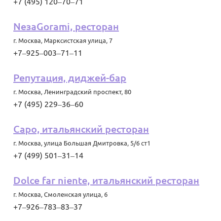
+7 (495) 120‒70‒71
NeзаGorami, ресторан
г. Москва
,
Марксистская улица, 7
+7‒925‒003‒71‒11
Репутация, диджей-бар
г. Москва
,
Ленинградский проспект, 80
+7 (495) 229‒36‒60
Capo, итальянский ресторан
г. Москва
,
улица Большая Дмитровка, 5/6 ст1
+7 (499) 501‒31‒14
Dolce far niente, итальянский ресторан
г. Москва
,
Смоленская улица, 6
+7‒926‒783‒83‒37