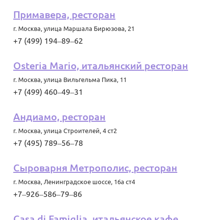
Примавера, ресторан
г. Москва
,
улица Маршала Бирюзова, 21
+7 (499) 194‒89‒62
Osteria Mario, итальянский ресторан
г. Москва
,
улица Вильгельма Пика, 11
+7 (499) 460‒49‒31
Андиамо, ресторан
г. Москва
,
улица Строителей, 4 ст2
+7 (495) 789‒56‒78
Сыроварня Метрополис, ресторан
г. Москва
,
Ленинградское шоссе, 16а ст4
+7‒926‒586‒79‒86
Casa di Famiglia, итальянское кафе