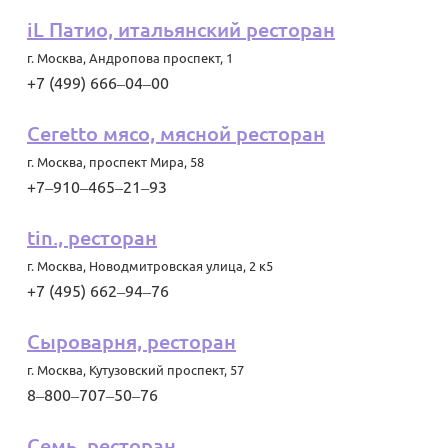
iL Патио, итальянский ресторан
г. Москва
,
Андропова проспект, 1
+7 (499) 666‒04‒00
Ceretto мясо, мясной ресторан
г. Москва
,
проспект Мира, 58
+7‒910‒465‒21‒93
tin., ресторан
г. Москва
,
Новодмитровская улица, 2 к5
+7 (495) 662‒94‒76
Сыроварня, ресторан
г. Москва
,
Кутузовский проспект, 57
8‒800‒707‒50‒76
Семь, ресторан