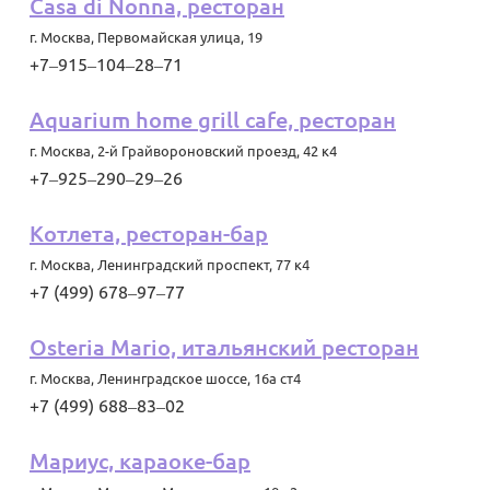
Casa di Nonna, ресторан
г. Москва
,
Первомайская улица, 19
+7‒915‒104‒28‒71
Aquarium home grill cafe, ресторан
г. Москва
,
2-й Грайвороновский проезд, 42 к4
+7‒925‒290‒29‒26
Котлета, ресторан-бар
г. Москва
,
Ленинградский проспект, 77 к4
+7 (499) 678‒97‒77
Osteria Mario, итальянский ресторан
г. Москва
,
Ленинградское шоссе, 16а ст4
+7 (499) 688‒83‒02
Мариус, караоке-бар