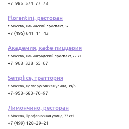
+7‒985‒574‒77‒73
Florentini, ресторан
г. Москва
,
Ленинский проспект, 57
+7 (495) 641‒11‒43
Академия, кафе-пиццерия
г. Москва
,
Ленинградский проспект, 72 к1
+7‒968‒328‒65‒67
Semplice, траттория
г. Москва
,
Долгоруковская улица, 39/6
+7‒958‒683‒70‒97
Лимончино, ресторан
г. Москва
,
Профсоюзная улица, 33 ст1
+7 (499) 128‒29‒21