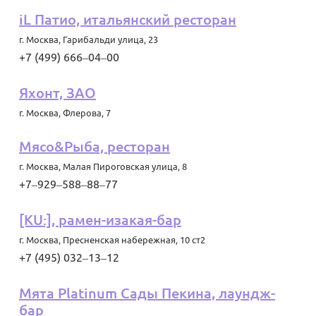
iL Патио, итальянский ресторан
г. Москва
,
Гарибальди улица, 23
+7 (499) 666‒04‒00
Яхонт, ЗАО
г. Москва
,
Флерова, 7
Мясо&Рыба, ресторан
г. Москва
,
Малая Пироговская улица, 8
+7‒929‒588‒88‒77
[KU:], ​рамен-изакая-бар​
г. Москва
,
Пресненская набережная, 10 ст2
+7 (495) 032‒13‒12
Мята Platinum Сады Пекина, лаундж-
бар