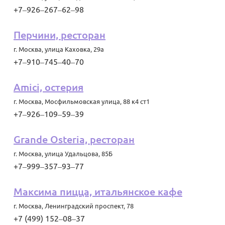
+7‒926‒267‒62‒98
Перчини, ресторан
г. Москва
,
улица Каховка, 29а
+7‒910‒745‒40‒70
Amici, остерия
г. Москва
,
Мосфильмовская улица, 88 к4 ст1
+7‒926‒109‒59‒39
Grande Osteria, ресторан
г. Москва
,
улица Удальцова, 85Б
+7‒999‒357‒93‒77
Максима пицца, итальянское кафе
г. Москва
,
Ленинградский проспект, 78
+7 (499) 152‒08‒37