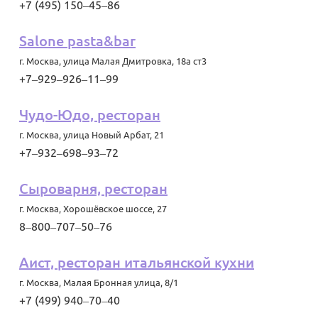
+7 (495) 150‒45‒86
Salone pasta&bar
г. Москва
,
улица Малая Дмитровка, 18а ст3
+7‒929‒926‒11‒99
Чудо-Юдо, ресторан
г. Москва
,
улица Новый Арбат, 21
+7‒932‒698‒93‒72
Сыроварня, ресторан
г. Москва
,
Хорошёвское шоссе, 27
8‒800‒707‒50‒76
Аист, ресторан итальянской кухни
г. Москва
,
Малая Бронная улица, 8/1
+7 (499) 940‒70‒40