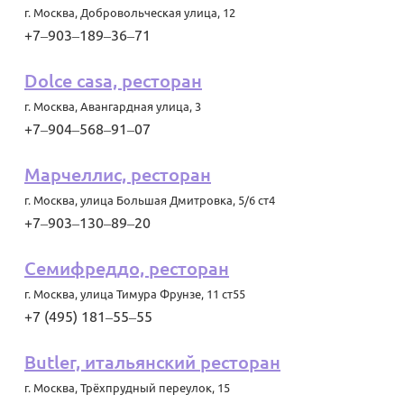
г. Москва
,
Добровольческая улица, 12
+7‒903‒189‒36‒71
Dolce casa, ресторан
г. Москва
,
Авангардная улица, 3
+7‒904‒568‒91‒07
Марчеллис, ресторан
г. Москва
,
улица Большая Дмитровка, 5/6 ст4
+7‒903‒130‒89‒20
Семифреддо, ресторан
г. Москва
,
улица Тимура Фрунзе, 11 ст55
+7 (495) 181‒55‒55
Butler, итальянский ресторан
г. Москва
,
Трёхпрудный переулок, 15