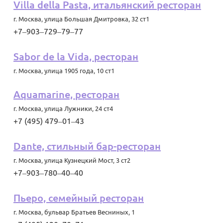
Villa della Pasta, итальянский ресторан
г. Москва
,
улица Большая Дмитровка, 32 ст1
+7‒903‒729‒79‒77
Sabor de la Vida, ресторан
г. Москва
,
улица 1905 года, 10 ст1
Aquamarine, ресторан
г. Москва
,
улица Лужники, 24 ст4
+7 (495) 479‒01‒43
Dante, стильный бар-ресторан
г. Москва
,
улица Кузнецкий Мост, 3 ст2
+7‒903‒780‒40‒40
Пьеро, семейный ресторан
г. Москва
,
бульвар Братьев Весниных, 1