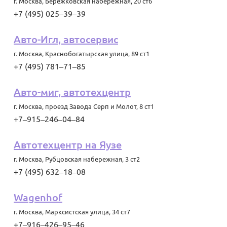
г. Москва
,
Бережковская набережная, 20 ст6
+7 (495) 025‒39‒39
Авто-Игл, автосервис
г. Москва
,
Краснобогатырская улица, 89 ст1
+7 (495) 781‒71‒85
Авто-миг, автотехцентр
г. Москва
,
проезд Завода Серп и Молот, 8 ст1
+7‒915‒246‒04‒84
Автотехцентр на Яузе
г. Москва
,
Рубцовская набережная, 3 ст2
+7 (495) 632‒18‒08
Wagenhof
г. Москва
,
Марксистская улица, 34 ст7
+7‒916‒426‒95‒46