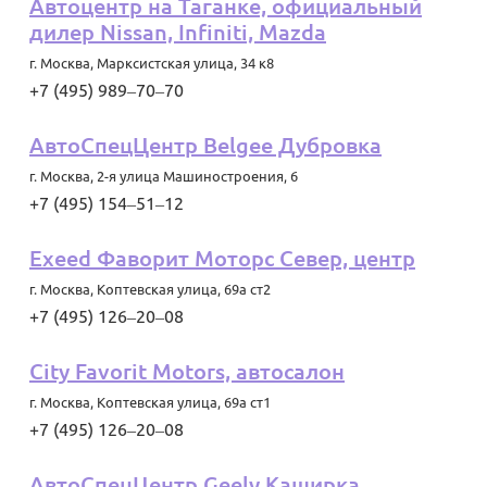
Автоцентр на Таганке, официальный
дилер Nissan, Infiniti, Mazda
г. Москва
,
Марксистская улица, 34 к8
+7 (495) 989‒70‒70
АвтоСпецЦентр Belgee Дубровка
г. Москва
,
2-я улица Машиностроения, 6
+7 (495) 154‒51‒12
Exeed Фаворит Моторс Север, центр
г. Москва
,
Коптевская улица, 69а ст2
+7 (495) 126‒20‒08
City Favorit Motors, автосалон
г. Москва
,
Коптевская улица, 69а ст1
+7 (495) 126‒20‒08
АвтоСпецЦентр Geely Каширка