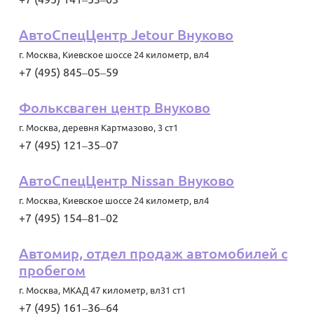
АвтоСпецЦентр Jetour Внуково
г. Москва
,
Киевское шоссе 24 километр, вл4
+7 (495) 845‒05‒59
Фольксваген центр Внуково
г. Москва
,
деревня Картмазово, 3 ст1
+7 (495) 121‒35‒07
АвтоСпецЦентр Nissan Внуково
г. Москва
,
Киевское шоссе 24 километр, вл4
+7 (495) 154‒81‒02
Автомир, отдел продаж автомобилей с
пробегом
г. Москва
,
МКАД 47 километр, вл31 ст1
+7 (495) 161‒36‒64