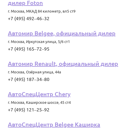
дилер Foton
г. Москва
,
МКАД 84 километр, вл5 ст9
+7 (495) 492‒46‒32
Автомир Belgee, официальный дилер
г. Москва
,
Иркутская улица, 5/6 ст1
+7 (495) 165‒72‒95
Автомир Renault, официальный дилер
г. Москва
,
Озёрная улица, 44а
+7 (495) 187‒34‒80
АвтоСпецЦентр Chery
г. Москва
,
Каширское шоссе, 45 ст4
+7 (495) 121‒25‒92
АвтоСпецЦентр Belgee Каширка