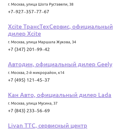
г. Москва
,
улица Шота Руставели, 38
+7‒927‒357‒77‒67
Xcite ТрансТехСервис, официальный
дилер Xcite
г. Москва
,
улица Маршала Жукова, 34
+7 (347) 201‒99‒42
Автодин, официальный дилер Geely
г. Москва
,
2-й микрорайон, к14
+7 (495) 121‒45‒37
Кан Авто, официальный дилер Lada
г. Москва
,
улица Мусина, 37
+7 (843) 233‒56‒69
Livan ТТС, сервисный центр