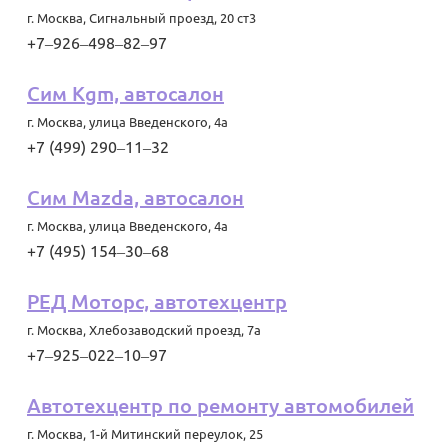
г. Москва
,
Сигнальный проезд, 20 ст3
+7‒926‒498‒82‒97
Сим Kgm, автосалон
г. Москва
,
улица Введенского, 4а
+7 (499) 290‒11‒32
Сим Mazda, автосалон
г. Москва
,
улица Введенского, 4а
+7 (495) 154‒30‒68
РЕД Моторс, автотехцентр
г. Москва
,
Хлебозаводский проезд, 7а
+7‒925‒022‒10‒97
Автотехцентр по ремонту автомобилей
г. Москва
,
1-й Митинский переулок, 25