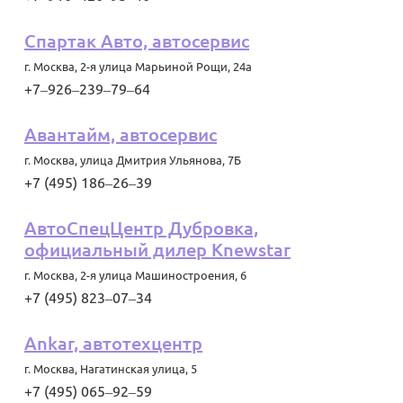
Спартак Авто, автосервис
г. Москва
,
2-я улица Марьиной Рощи, 24а
+7‒926‒239‒79‒64
Авантайм, автосервис
г. Москва
,
улица Дмитрия Ульянова, 7Б
+7 (495) 186‒26‒39
АвтоСпецЦентр Дубровка,
официальный дилер Knewstar
г. Москва
,
2-я улица Машиностроения, 6
+7 (495) 823‒07‒34
Ankar, автотехцентр
г. Москва
,
Нагатинская улица, 5
+7 (495) 065‒92‒59