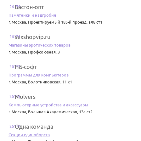
Бастон-опт
26170
Памятники и надгробия
г. Москва
,
Проектируемый 185-й проезд, вл8 ст1
sexshopvip.ru
26171
Магазины эротических товаров
г. Москва
,
Профсоюзная, 3
НБ-софт
26172
Программы для компьютеров
г. Москва
,
Болотниковская, 11 к1
Molvers
26173
Компьютерные устройства и аксессуары
г. Москва
,
Большая Академическая, 13а ст2
Одна команда
26174
Секции единоборств