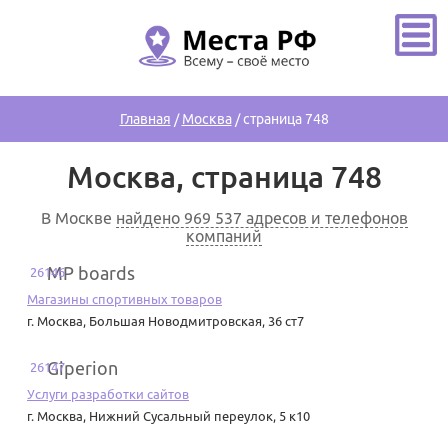
Главная
/
Москва
/
страница 748
Москва, страница 748
В Москве
найдено 969 537 адресов и телефонов
компаний
MP boards
26146
Магазины спортивных товаров
г. Москва
,
Большая Новодмитровская, 36 ст7
Giperion
26147
Услуги разработки сайтов
г. Москва
,
Нижний Сусальный переулок, 5 к10