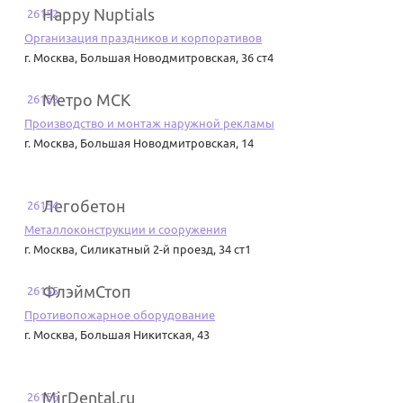
Happy Nuptials
26152
Организация праздников и корпоративов
г. Москва
,
Большая Новодмитровская, 36 ст4
Метро МСК
26153
Производство и монтаж наружной рекламы
г. Москва
,
Большая Новодмитровская, 14
Легобетон
26154
Металлоконструкции и сооружения
г. Москва
,
Силикатный 2-й проезд, 34 ст1
ФлэймСтоп
26155
Противопожарное оборудование
г. Москва
,
Большая Никитская, 43
MirDental.ru
26156