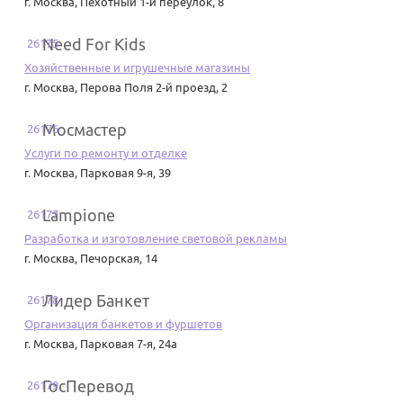
г. Москва
,
Пехотный 1-й переулок, 8
Need For Kids
26175
Хозяйственные и игрушечные магазины
г. Москва
,
Перова Поля 2-й проезд, 2
Мосмастер
26176
Услуги по ремонту и отделке
г. Москва
,
Парковая 9-я, 39
Lampione
26177
Разработка и изготовление световой рекламы
г. Москва
,
Печорская, 14
Лидер Банкет
26178
Организация банкетов и фуршетов
г. Москва
,
Парковая 7-я, 24а
ГосПеревод
26179