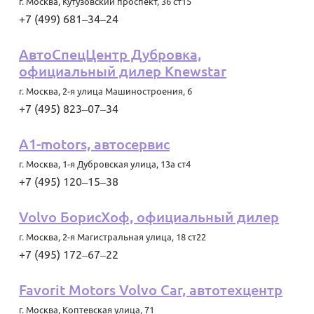
г. Москва
,
Кутузовский проспект, 36 ст15
+7 (499) 681‒34‒24
АвтоСпецЦентр Дубровка,
официальный дилер Knewstar
г. Москва
,
2-я улица Машиностроения, 6
+7 (495) 823‒07‒34
A1-motors, автосервис
г. Москва
,
1-я Дубровская улица, 13а ст4
+7 (495) 120‒15‒38
Volvo БорисХоф, официальный дилер
г. Москва
,
2-я Магистральная улица, 18 ст22
+7 (495) 172‒67‒22
Favorit Motors Volvo Car, автотехцентр
г. Москва
,
Коптевская улица, 71