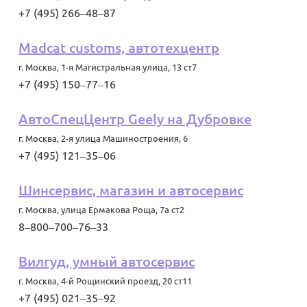
+7 (495) 266‒48‒87
Madcat customs, автотехцентр
г. Москва
,
1-я Магистральная улица, 13 ст7
+7 (495) 150‒77‒16
АвтоСпецЦентр Geely на Дубровке
г. Москва
,
2-я улица Машиностроения, 6
+7 (495) 121‒35‒06
Шинсервис, магазин и автосервис
г. Москва
,
улица Ермакова Роща, 7а ст2
8‒800‒700‒76‒33
Вилгуд, умный автосервис
г. Москва
,
4-й Рощинский проезд, 20 ст11
+7 (495) 021‒35‒92