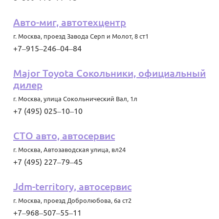
Авто-миг, автотехцентр
г. Москва
,
проезд Завода Серп и Молот, 8 ст1
+7‒915‒246‒04‒84
Major Toyota Сокольники, официальный
дилер
г. Москва
,
улица Сокольнический Вал, 1л
+7 (495) 025‒10‒10
СТО авто, автосервис
г. Москва
,
Автозаводская улица, вл24
+7 (495) 227‒79‒45
Jdm-territory, автосервис
г. Москва
,
проезд Добролюбова, 6а ст2
+7‒968‒507‒55‒11