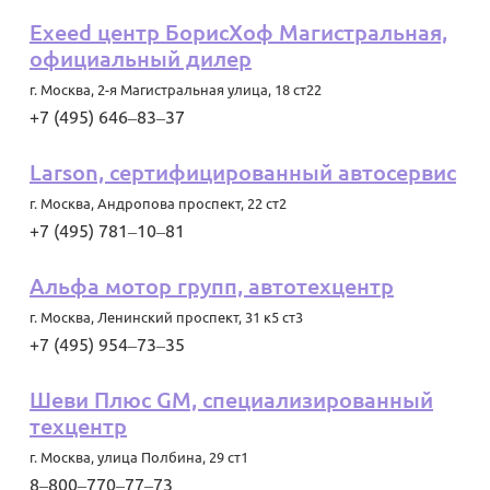
Exeed центр БорисХоф Магистральная,
официальный дилер
г. Москва
,
2-я Магистральная улица, 18 ст22
+7 (495) 646‒83‒37
Larson, сертифицированный автосервис
г. Москва
,
Андропова проспект, 22 ст2
+7 (495) 781‒10‒81
Альфа мотор групп, автотехцентр
г. Москва
,
Ленинский проспект, 31 к5 ст3
+7 (495) 954‒73‒35
Шеви Плюс GM, специализированный
техцентр
г. Москва
,
улица Полбина, 29 ст1
8‒800‒770‒77‒73