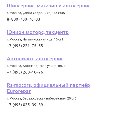
Шинсервис, магазин и автосервис
г. Москва
,
улица Садовники, 11а ст4Б
8‒800‒700‒76‒33
Юнион моторс, техцентр
г. Москва
,
Нагатинская улица, 16 ст1
+7 (495) 221‒75‒55
Автопилот, автосервис
г. Москва
,
Автозаводская улица, вл24
+7 (495) 260‒10‒76
Rs-motors, официальный партнёр
Eurorepar
г. Москва
,
Бережковская набережная, 20 ст6
+7 (495) 025‒39‒39