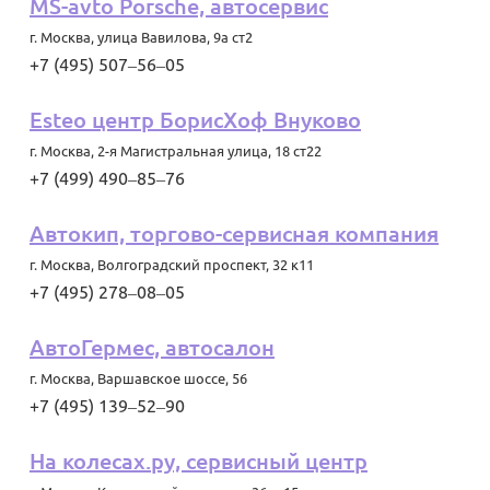
MS-avto Porsche, автосервис
г. Москва
,
улица Вавилова, 9а ст2
+7 (495) 507‒56‒05
Esteo центр БорисХоф Внуково
г. Москва
,
2-я Магистральная улица, 18 ст22
+7 (499) 490‒85‒76
Автокип, торгово-сервисная компания
г. Москва
,
Волгоградский проспект, 32 к11
+7 (495) 278‒08‒05
АвтоГермес, автосалон
г. Москва
,
Варшавское шоссе, 56
+7 (495) 139‒52‒90
На колесах.ру, сервисный центр