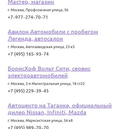
Мастер, магазин
г. Москва
,
Профсоюзная улица, 56
+7‒977‒274‒70‒71
Авилон Автомобили с пробегом
Легенда, автосалон
г. Москва
,
Автозаводская улица, 23 к5
+7 (495) 165‒93‒74
БорисХоф Вольт Сити, сервис
электроавтомобилей
г. Москва
,
2-я Магистральная улица, 18 ст22
+7 (495) 229‒39‒45
Автоцентр на Таганке, официальный
дилер Nissan, Infiniti, Mazda
г. Москва
,
Марксистская улица, 34 к8
+7 (495) 989‒70‒70