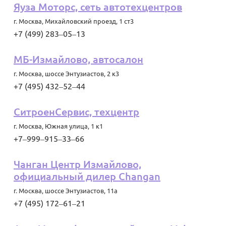
Яуза Моторс, сеть автотехцентров
г. Москва
,
Михайловский проезд, 1 ст3
+7 (499) 283‒05‒13
МБ-Измайлово, автосалон
г. Москва
,
шоссе Энтузиастов, 2 к3
+7 (495) 432‒52‒44
СитроенСервис, техцентр
г. Москва
,
Южная улица, 1 к1
+7‒999‒915‒33‒66
Чанган Центр Измайлово,
официальный дилер Changan
г. Москва
,
шоссе Энтузиастов, 11а
+7 (495) 172‒61‒21