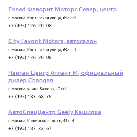
Exeed Фаворит Моторс Север, центр
г. Москва
,
Коптевская улица, 69а ст2
+7 (495) 126‒20‒08
City Favorit Motors, автосалон
г. Москва
,
Коптевская улица, 69а ст1
+7 (495) 126‒20‒08
Чанган Центр Атлант-М, официальный
дилер Changan
г. Москва
,
улица Бажова, 17 ст1
+7 (495) 183‒68‒79
АвтоСпецЦентр Geely Каширка
г. Москва
,
Каширское шоссе, 45 ст4
+7 (495) 187‒22‒67