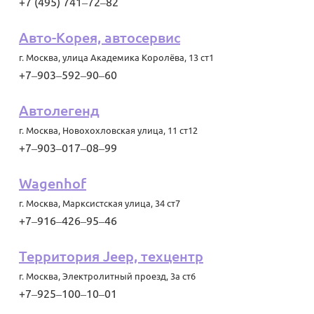
+7 (495) 741‒72‒82
Авто-Корея, автосервис
г. Москва
,
улица Академика Королёва, 13 ст1
+7‒903‒592‒90‒60
Автолегенд
г. Москва
,
Новохохловская улица, 11 ст12
+7‒903‒017‒08‒99
Wagenhof
г. Москва
,
Марксистская улица, 34 ст7
+7‒916‒426‒95‒46
Территория Jeep, техцентр
г. Москва
,
Электролитный проезд, 3а ст6
+7‒925‒100‒10‒01