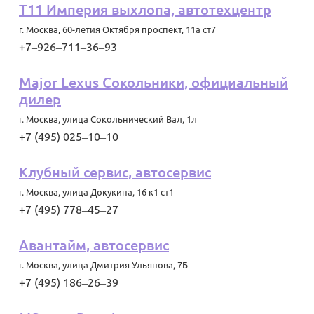
Т11 Империя выхлопа, автотехцентр
г. Москва
,
60-летия Октября проспект, 11а ст7
+7‒926‒711‒36‒93
Major Lexus Сокольники, официальный
дилер
г. Москва
,
улица Сокольнический Вал, 1л
+7 (495) 025‒10‒10
Клубный сервис, автосервис
г. Москва
,
улица Докукина, 16 к1 ст1
+7 (495) 778‒45‒27
Авантайм, автосервис
г. Москва
,
улица Дмитрия Ульянова, 7Б
+7 (495) 186‒26‒39