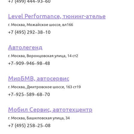
+7 (499) 444‒93‒60
Level Performance, тюнинг-ателье
г. Москва
,
Можайское шоссе, вл166
+7 (495) 292‒38‒10
Автолегенд
г. Москва
,
Воронцовская улица, 14 ст2
+7‒909‒946‒98‒48
МирБМВ, автосервис
г. Москва
,
Дмитровское шоссе, 163 ст19
+7‒925‒589‒68‒70
Мобил Сервис, автотехцентр
г. Москва
,
Башиловская улица, 34
+7 (495) 258‒25‒08