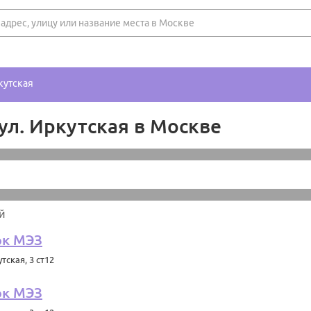
кутская
ул. Иркутская в Москве
й
рк МЭЗ
тская, 3 ст12
рк МЭЗ