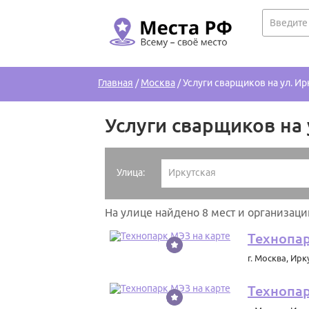
Главная
/
Москва
/
Услуги сварщиков на ул. Ир
Услуги сварщиков на 
Улица:
Иркутская
На улице найдено 8 мест и организаци
Технопа
г. Москва
,
Ирку
Технопа