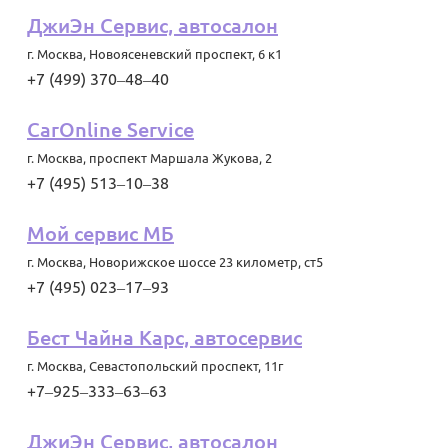
ДжиЭн Сервис, автосалон
г. Москва
,
Новоясеневский проспект, 6 к1
+7 (499) 370‒48‒40
CarOnline Service
г. Москва
,
проспект Маршала Жукова, 2
+7 (495) 513‒10‒38
Мой сервис МБ
г. Москва
,
Новорижское шоссе 23 километр, ст5
+7 (495) 023‒17‒93
Бест Чайна Карс, автосервис
г. Москва
,
Севастопольский проспект, 11г
+7‒925‒333‒63‒63
ДжиЭн Сервис, автосалон