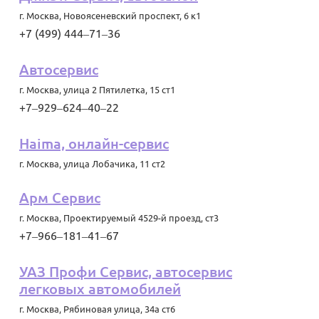
г. Москва
,
Новоясеневский проспект, 6 к1
+7 (499) 444‒71‒36
Автосервис
г. Москва
,
улица 2 Пятилетка, 15 ст1
+7‒929‒624‒40‒22
Haima, онлайн-сервис
г. Москва
,
улица Лобачика, 11 ст2
Арм Сервис
г. Москва
,
Проектируемый 4529-й проезд, ст3
+7‒966‒181‒41‒67
УАЗ Профи Сервис, автосервис
легковых автомобилей
г. Москва
,
Рябиновая улица, 34а ст6