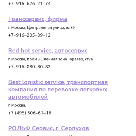
+7‒916‒626‒21‒74
Транссервис, фирма
г. Москва
,
Центральная улица, вл89
+7‒916‒205‒39‒12
Red hot service, автосервис
г. Москва
,
промышленная зона Тураево, ст7а
+7‒916‒080‒80‒82
Best logistic service, транспортная
компания по перевозке легковых
автомобилей
г. Москва
,
+7 (495) 506‒61‒16
РОЛЬФ Сервис, г. Серпухов