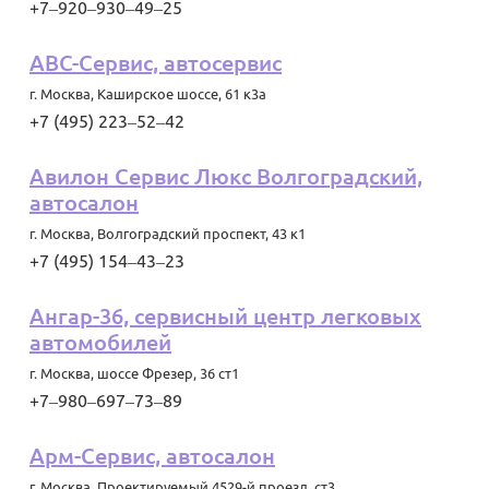
+7‒920‒930‒49‒25
ABC-Сервис, автосервис
г. Москва
,
Каширское шоссе, 61 к3а
+7 (495) 223‒52‒42
Авилон Сервис Люкс Волгоградский,
автосалон
г. Москва
,
Волгоградский проспект, 43 к1
+7 (495) 154‒43‒23
Ангар-36, сервисный центр легковых
автомобилей
г. Москва
,
шоссе Фрезер, 36 ст1
+7‒980‒697‒73‒89
Арм-Сервис, автосалон
г. Москва
,
Проектируемый 4529-й проезд, ст3