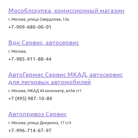
Мособлскупка, комиссионный магазин
г. Москва
,
улица Свердлова, 13а
+7‒909‒680‒00‒01
Вдн Сервис, автосервис
г. Москва
,
+7‒985‒911‒88‒44
АвтоГермес Сервис МКАД, автосервис
для легковых автомобилей
г. Москва
,
МКАД 44 километр, вл5в ст1
+7 (495) 987‒10‒84
Автопривоз Сервис
г. Москва
,
улица Докукина, 17 ст3
+7‒996‒714‒67‒97