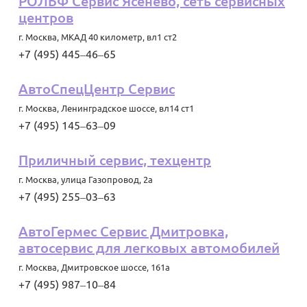
РОЛЬФ Сервис Ясенево, сеть сервисных
центров
г. Москва
,
МКАД 40 километр, вл1 ст2
+7 (495) 445‒46‒65
АвтоСпецЦентр Сервис
г. Москва
,
Ленинградское шоссе, вл14 ст1
+7 (495) 145‒63‒09
Приличный сервис, техцентр
г. Москва
,
улица Газопровод, 2а
+7 (495) 255‒03‒63
АвтоГермес Сервис Дмитровка,
автосервис для легковых автомобилей
г. Москва
,
Дмитровское шоссе, 161а
+7 (495) 987‒10‒84