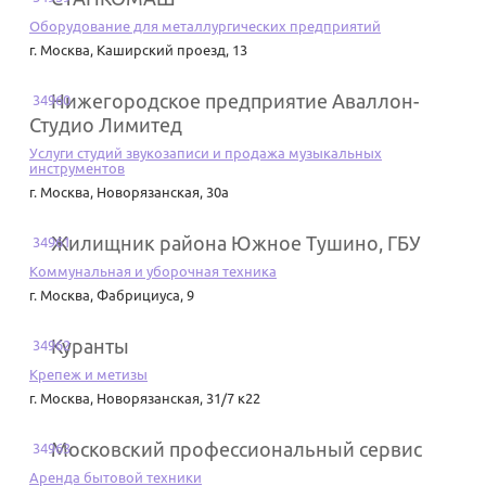
Оборудование для металлургических предприятий
г. Москва
,
Каширский проезд, 13
Нижегородское предприятие Аваллон-
34960
Студио Лимитед
Услуги студий звукозаписи и продажа музыкальных
инструментов
г. Москва
,
Новорязанская, 30а
Жилищник района Южное Тушино, ГБУ
34961
Коммунальная и уборочная техника
г. Москва
,
Фабрициуса, 9
Куранты
34962
Крепеж и метизы
г. Москва
,
Новорязанская, 31/7 к22
Московский профессиональный сервис
34963
Аренда бытовой техники