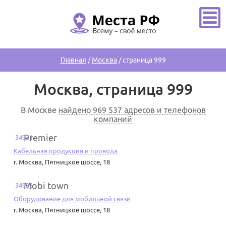
Главная
/
Москва
/
страница 999
Москва, страница 999
В Москве
найдено 969 537 адресов и телефонов
компаний
Premier
34931
Кабельная продукция и провода
г. Москва
,
Пятницкое шоссе, 18
Mobi town
34932
Оборудование для мобильной связи
г. Москва
,
Пятницкое шоссе, 18