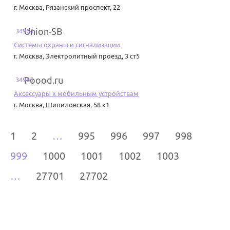
г. Москва
,
Рязанский проспект, 22
Union-SB
34964
Системы охраны и сигнализации
г. Москва
,
Электролитный проезд, 3 ст5
Poood.ru
34965
Аксессуары к мобильным устройствам
г. Москва
,
Шипиловская, 58 к1
1
2
…
995
996
997
998
999
1000
1001
1002
1003
…
27701
27702