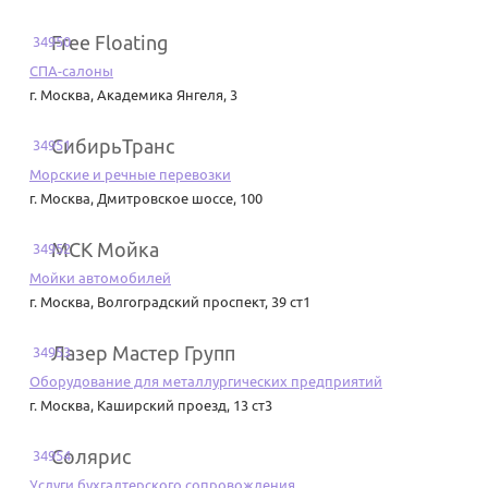
Free Floating
34950
СПА-салоны
г. Москва
,
Академика Янгеля, 3
СибирьТранс
34951
Морские и речные перевозки
г. Москва
,
Дмитровское шоссе, 100
МСК Мойка
34952
Мойки автомобилей
г. Москва
,
Волгоградский проспект, 39 ст1
Лазер Мастер Групп
34953
Оборудование для металлургических предприятий
г. Москва
,
Каширский проезд, 13 ст3
Солярис
34954
Услуги бухгалтерского сопровождения