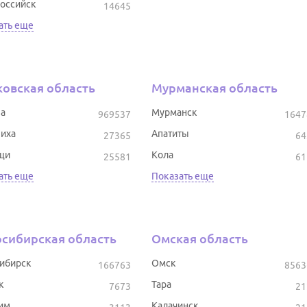
оссийск
14645
ать еще
овская область
Мурманская область
а
Мурманск
969537
1647
иха
Апатиты
27365
64
щи
Кола
25581
61
ать еще
Показать еще
сибирская область
Омская область
ибирск
Омск
166763
8563
к
Тара
7673
21
им
Калачинск