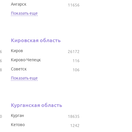
Ангарск
11656
Показать еще
Кировская область
Киров
6
26172
Кирово-Чепецк
6
116
Советск
8
106
Показать еще
Курганская область
Курган
0
18635
Кетово
1242