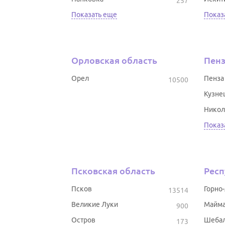
257
Показать еще
Показ
Орловская область
Пенз
Орел
Пенза
10500
Кузне
Никол
Показ
Псковская область
Респ
Псков
Горно
13514
Великие Луки
Майм
900
Остров
Шеба
173