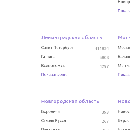
Новор
Показ
Ленинградская область
Моск
Санкт-Петербург
Москв
411834
Гатчина
Балаш
5808
Всеволожск
Мыти
4297
Показать еще
Показ
Новгородская область
Ново
Боровичи
Новос
393
Старая Русса
Бердс
267
Панковка
Искит