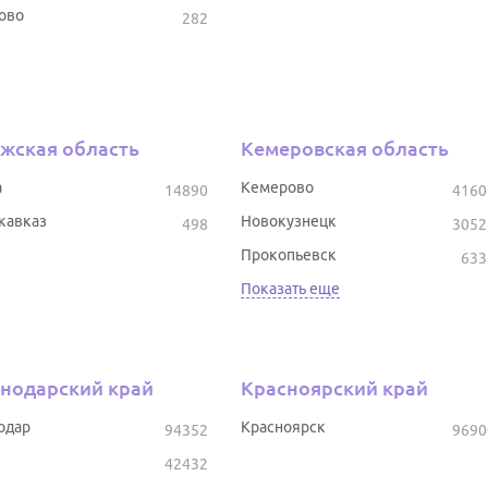
ово
282
жская область
Кемеровская область
а
Кемерово
14890
4160
кавказ
Новокузнецк
498
3052
Прокопьевск
633
Показать еще
нодарский край
Красноярский край
одар
Красноярск
94352
9690
42432