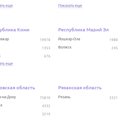
ать еще
Показать еще
ублика Коми
Республика Марий Эл
вкар
Йошкар-Ола
19978
1988
Волжск
1353
245
к
676
ать еще
овская область
Рязанская область
в-на-Дону
Рязань
75810
3321
ск
4332
3219