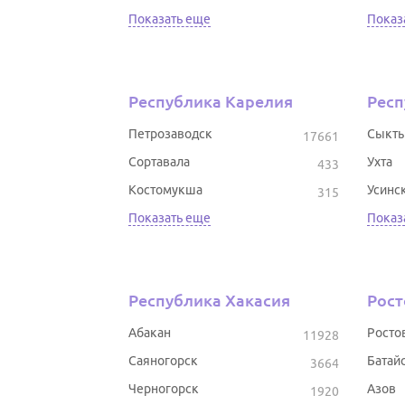
Показать еще
Показ
Республика Карелия
Респ
Петрозаводск
Сыкты
17661
Сортавала
Ухта
433
Костомукша
Усинс
315
Показать еще
Показ
Республика Хакасия
Рост
Абакан
Росто
11928
Саяногорск
Батай
3664
Черногорск
Азов
1920