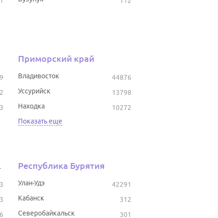
1
112
Приморский край
Владивосток
9
44876
Уссурийск
2
13798
Находка
3
10272
Показать еще
тостан
Республика Бурятия
Улан-Удэ
3
42291
Кабанск
3
312
Северобайкальск
6
301