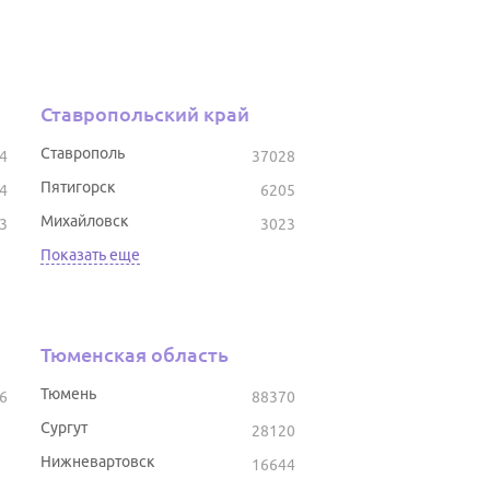
Ставропольский край
Ставрополь
4
37028
Пятигорск
4
6205
Михайловск
3
3023
Показать еще
Тюменская область
Тюмень
6
88370
Сургут
28120
Нижневартовск
16644