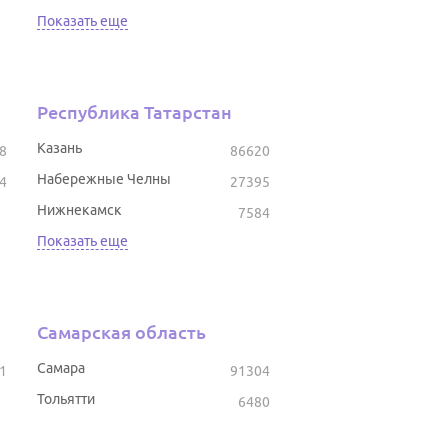
Показать еще
Республика Татарстан
Казань
8
86620
Набережные Челны
4
27395
Нижнекамск
7584
Показать еще
Самарская область
Самара
1
91304
Тольятти
6480