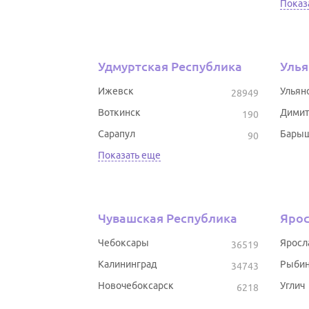
Показ
Удмуртская Республика
Улья
Ижевск
Ульян
28949
Воткинск
Димит
190
Сарапул
Бары
90
Показать еще
Чувашская Республика
Ярос
Чебоксары
Яросл
36519
Калининград
Рыбин
34743
Новочебоксарск
Углич
6218