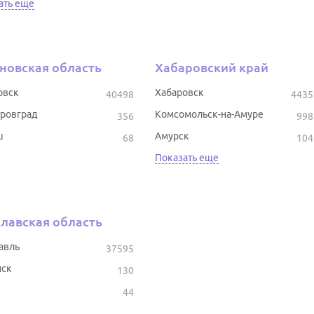
ать еще
новская область
Хабаровский край
овск
Хабаровск
40498
4435
ровград
Комсомольск-на-Амуре
356
998
ш
Амурск
68
104
Показать еще
лавская область
авль
37595
ск
130
44