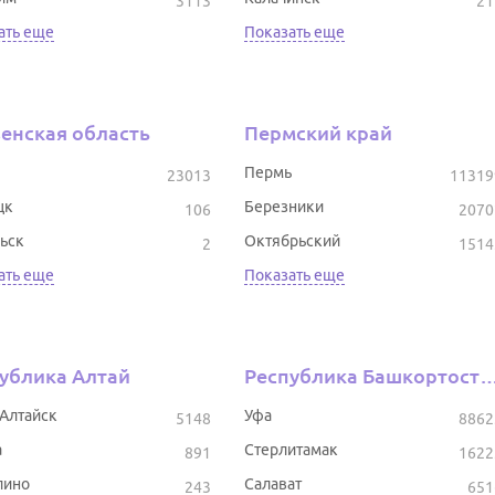
3113
21
ать еще
Показать еще
енская область
Пермский край
Пермь
23013
11319
цк
Березники
106
2070
ьск
Октябрьский
2
1514
ать еще
Показать еще
ублика Алтай
Республика Башкор
-Алтайск
Уфа
5148
8862
а
Стерлитамак
891
1622
лино
Салават
243
651