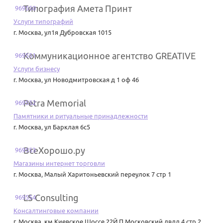
Типография Амета Принт
969550
Услуги типографий
г. Москва
,
ул1я Дубровская 1015
Коммуникационное агентство GREATIVE
969551
Услуги бизнесу
г. Москва
,
ул Новодмитровская д 1 оф 46
Petra Memorial
969552
Памятники и ритуальные принадлежности
г. Москва
,
ул Барклая 6с5
ВсеХорошо.ру
969553
Магазины интернет торговли
г. Москва
,
Малый Харитоньевский переулок 7 стр 1
LS Consulting
969554
Консалтинговые компании
г. Москва
,
км Киевское Шоссе 22Й П Московский двлд 4 стр 2