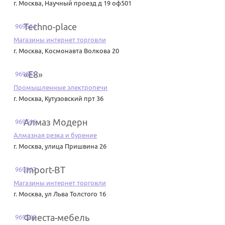
г. Москва
,
Научный проезд д 19 оф501
Techno-place
969564
Магазины интернет торговли
г. Москва
,
Космонавта Волкова 20
«Е8»
969565
Промышленные электропечи
г. Москва
,
Кутузовский прт 36
Алмаз Модерн
969566
Алмазная резка и бурение
г. Москва
,
улица Пришвина 26
Import-BT
969567
Магазины интернет торговли
г. Москва
,
ул Льва Толстого 16
Фиеста-мебель
969568