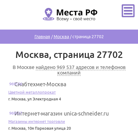
Главная
/
Москва
/
страница 27702
Москва, страница 27702
В Москве
найдено 969 537 адресов и телефонов
компаний
Снабтехмет-Москва
969536
Цветной металлопрокат
г. Москва
,
ул Электродная 4
Интернет-магазин unica-schneider.ru
969537
Магазины интернет торговли
г. Москва
,
10я Парковая улица 20