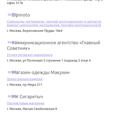
офис 517в
Zipmoto
969555
Снегоходы, мотоциклы, прочий мототранспорт и запчасти,
ремонт снегоходов, мотоциклов, прочего мототранспортв
г. Москва
,
Борисовские Пруды 10к4
Коммуникационное агентство «Главный
969556
Советник»
Услуги интернет-маркетинга
г. Москва
,
ул Полковая 3 строение 1 подъезд 3 этаж 4
Магазин одежды Макухин
969557
Трикотажные изделия
г. Москва
,
пр Мира 211
Mr. Сигаретыч
969558
Продуктовые магазины
г. Москва
,
Малая Семёновская 9