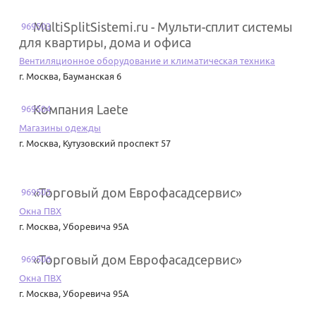
MultiSplitSistemi.ru - Мульти-сплит системы
969503
для квартиры, дома и офиса
Вентиляционное оборудование и климатическая техника
г. Москва
,
Бауманская 6
Компания Laete
969504
Магазины одежды
г. Москва
,
Кутузовский проспект 57
«Торговый дом Еврофасадсервис»
969505
Окна ПВХ
г. Москва
,
Уборевича 95А
«Торговый дом Еврофасадсервис»
969506
Окна ПВХ
г. Москва
,
Уборевича 95А