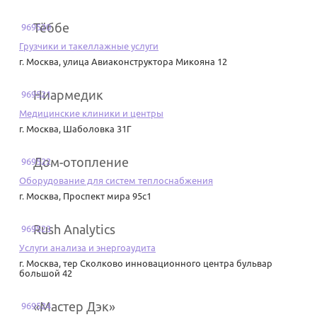
Тёббе
969520
Грузчики и такеллажные услуги
г. Москва
,
улица Авиаконструктора Микояна 12
Ниармедик
969521
Медицинские клиники и центры
г. Москва
,
Шаболовка 31Г
Дом-отопление
969522
Оборудование для систем теплоснабжения
г. Москва
,
Проспект мира 95с1
Rush Analytics
969523
Услуги анализа и энергоаудита
г. Москва
,
тер Сколково инновационного центра бульвар
большой 42
«Мастер Дэк»
969524