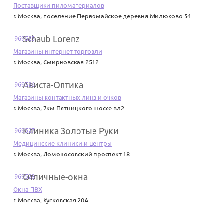
Поставщики пиломатериалов
г. Москва
,
поселение Первомайское деревня Милюково 54
Schaub Lorenz
969525
Магазины интернет торговли
г. Москва
,
Смирновская 2512
Ависта-Оптика
969526
Магазины контактных линз и очков
г. Москва
,
7км Пятницкого шоссе вл2
Клиника Золотые Руки
969527
Медицинские клиники и центры
г. Москва
,
Ломоносовский проспект 18
Отличные-окна
969528
Окна ПВХ
г. Москва
,
Кусковская 20А