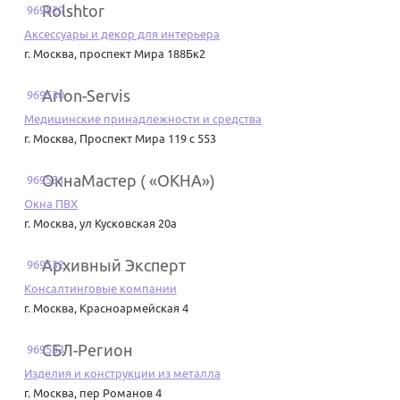
Rolshtor
969529
Аксессуары и декор для интерьера
г. Москва
,
проспект Мира 188Бк2
Arion-Servis
969530
Медицинские принадлежности и средства
г. Москва
,
Проспект Мира 119 с 553
ОкнаМастер ( «ОКНА»)
969531
Окна ПВХ
г. Москва
,
ул Кусковская 20а
Архивный Эксперт
969532
Консалтинговые компании
г. Москва
,
Красноармейская 4
СБЛ-Регион
969533
Изделия и конструкции из металла
г. Москва
,
пер Романов 4