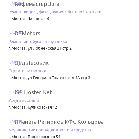
Кофемастер Jura
969515
Ремонт видео-, фото-, аудио и бытовой техники
г. Москва
,
Чаянова 16
DTMotors
969516
Ремонт автобусов и грузовиков
г. Москва
,
ул Лобненская 21 стр 2
Дед Лесовик
969517
Строительство жилья
г. Москва
,
ул Генерала Тюленева д 4А стр 3
ISP Hoster Net
969518
Услуги хостинга
г. Москва
,
Куликовская 12
Планета Регионов КФС Кольцова
969519
Медицинские принадлежности и средства
г. Москва
,
Профсоюзная 54