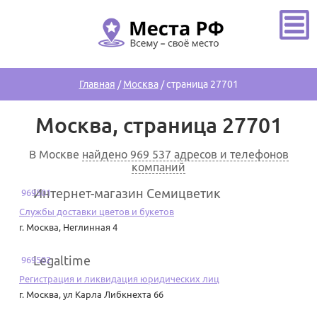
Главная
/
Москва
/
страница 27701
Москва, страница 27701
В Москве
найдено 969 537 адресов и телефонов
компаний
Интернет-магазин Семицветик
969501
Службы доставки цветов и букетов
г. Москва
,
Неглинная 4
Legaltime
969502
Регистрация и ликвидация юридических лиц
г. Москва
,
ул Карла Либкнехта 66