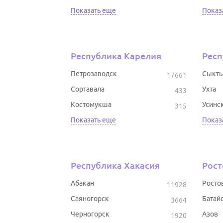
Показать еще
Показ
Республика Карелия
Респ
Петрозаводск
Сыкты
17661
Сортавала
Ухта
433
Костомукша
Усинс
315
Показать еще
Показ
Республика Хакасия
Рост
Абакан
Росто
11928
Саяногорск
Батай
3664
Черногорск
Азов
1920