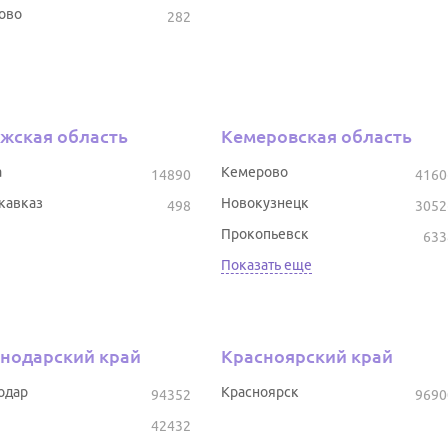
ово
282
жская область
Кемеровская область
а
Кемерово
14890
4160
кавказ
Новокузнецк
498
3052
Прокопьевск
633
Показать еще
нодарский край
Красноярский край
одар
Красноярск
94352
9690
42432