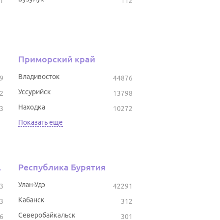
1
112
Приморский край
Владивосток
9
44876
Уссурийск
2
13798
Находка
3
10272
Показать еще
тостан
Республика Бурятия
Улан-Удэ
3
42291
Кабанск
3
312
Северобайкальск
6
301