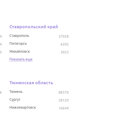
Ставропольский край
Ставрополь
4
37028
Пятигорск
4
6205
Михайловск
3
3023
Показать еще
Тюменская область
Тюмень
6
88370
Сургут
28120
Нижневартовск
16644