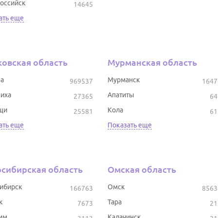
оссийск
14645
ать еще
овская область
Мурманская область
а
Мурманск
969537
1647
иха
Апатиты
27365
64
щи
Кола
25581
61
ать еще
Показать еще
сибирская область
Омская область
ибирск
Омск
166763
8563
к
Тара
7673
21
им
Калачинск