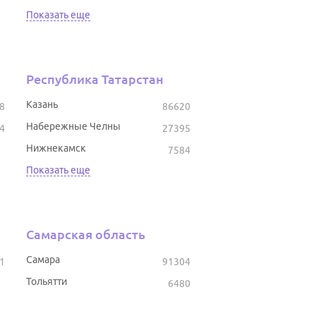
Показать еще
Республика Татарстан
Казань
8
86620
Набережные Челны
4
27395
Нижнекамск
7584
Показать еще
Самарская область
Самара
1
91304
Тольятти
6480