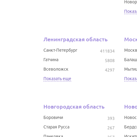
Новор
Показ
Ленинградская область
Моск
Санкт-Петербург
Москв
411834
Гатчина
Балаш
5808
Всеволожск
Мыти
4297
Показать еще
Показ
Новгородская область
Ново
Боровичи
Новос
393
Старая Русса
Бердс
267
Панковка
Искит