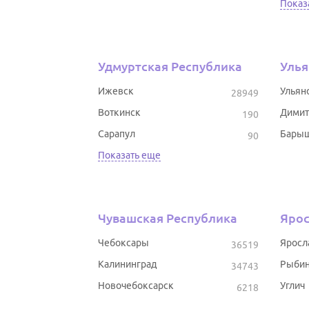
Показ
Удмуртская Республика
Улья
Ижевск
Ульян
28949
Воткинск
Димит
190
Сарапул
Бары
90
Показать еще
Чувашская Республика
Ярос
Чебоксары
Яросл
36519
Калининград
Рыбин
34743
Новочебоксарск
Углич
6218