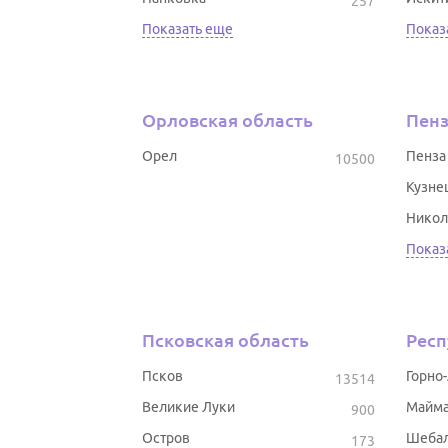
257
Показать еще
Показ
Орловская область
Пенз
Орел
Пенза
10500
Кузне
Никол
Показ
Псковская область
Респ
Псков
Горно
13514
Великие Луки
Майм
900
Остров
Шеба
173