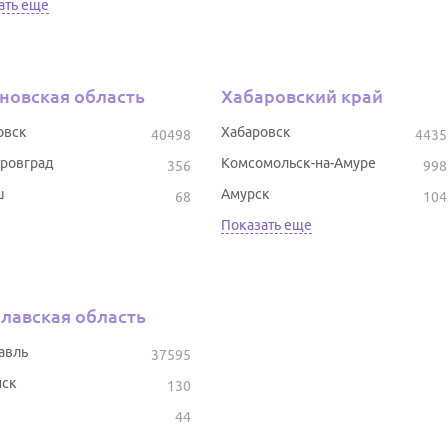
ать еще
новская область
Хабаровский край
овск
Хабаровск
40498
4435
ровград
Комсомольск-на-Амуре
356
998
ш
Амурск
68
104
Показать еще
лавская область
авль
37595
ск
130
44