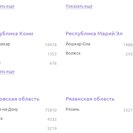
ать еще
Показать еще
ублика Коми
Республика Марий Эл
вкар
Йошкар-Ола
19978
1988
Волжск
1353
245
к
676
ать еще
овская область
Рязанская область
в-на-Дону
Рязань
75810
3321
ск
4332
3219