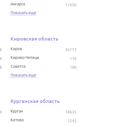
Ангарск
11656
Показать еще
Кировская область
Киров
6
26172
Кирово-Чепецк
6
116
Советск
8
106
Показать еще
Курганская область
Курган
0
18635
Кетово
1242