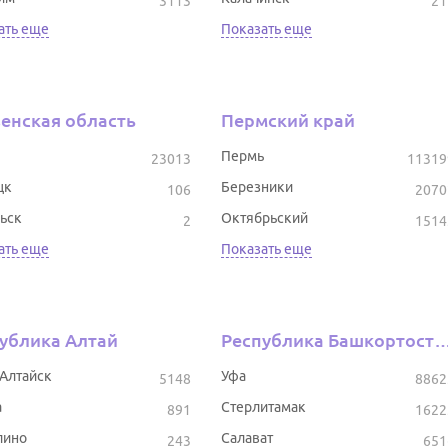
3113
21
ать еще
Показать еще
енская область
Пермский край
Пермь
23013
11319
цк
Березники
106
2070
ьск
Октябрьский
2
1514
ать еще
Показать еще
ублика Алтай
Республика Башкор
-Алтайск
Уфа
5148
8862
а
Стерлитамак
891
1622
лино
Салават
243
651