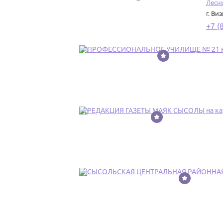
Лесн
г. Ви
+7 (
19
20
21