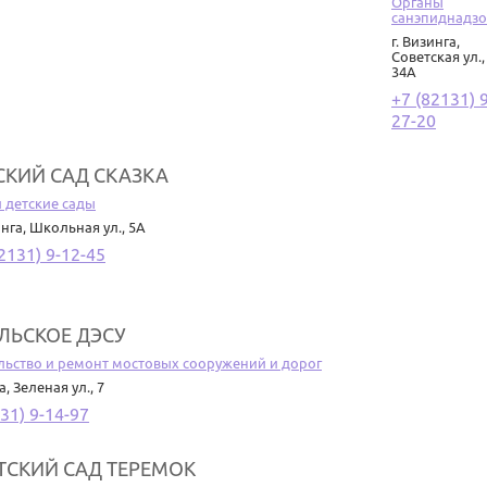
Органы
санэпиднадз
г. Визинга
,
Советская ул.,
34А
+7 (82131) 9
27-20
СКИЙ САД СКАЗКА
и детские сады
инга
,
Школьная ул., 5А
2131) 9-12-45
ЛЬСКОЕ ДЭСУ
льство и ремонт мостовых сооружений и дорог
а
,
Зеленая ул., 7
31) 9-14-97
ТСКИЙ САД ТЕРЕМОК