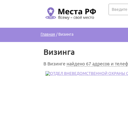
Главная
/
Визинга
Визинга
В Визинге
найдено 67 адресов и теле
1