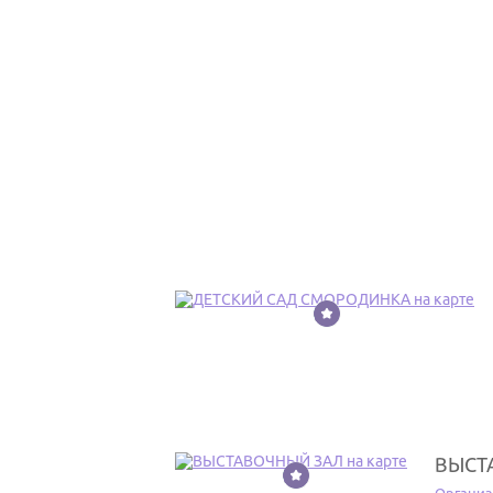
2
ВЫСТ
3