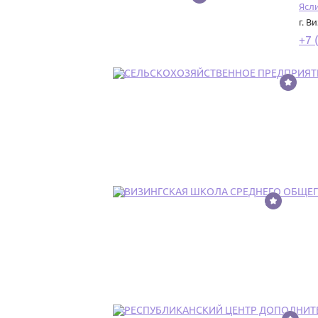
Ясли
г. В
+7 
13
14
15