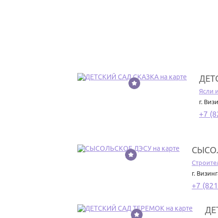
ДЕТ
10
Ясли 
г. Виз
+7 (8
СЫСО
11
Строите
г. Визинг
+7 (821
ДЕ
12