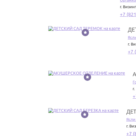
Организ
г. Визин
+7 (821
ДЕ
4
Ясли
г. В
+7 
5
Г
г
+
ДЕТ
6
Ясли
г. Ви
+7 (