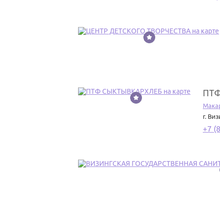
7
ПТФ
8
Мака
г. Ви
+7 (
9