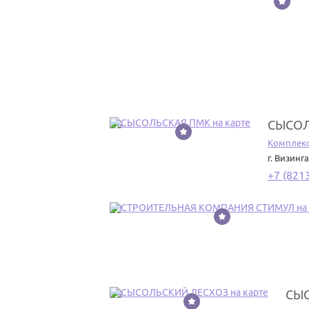
СЫСОЛ
16
Комплекс
г. Визинга
+7 (821
17
СЫ
18