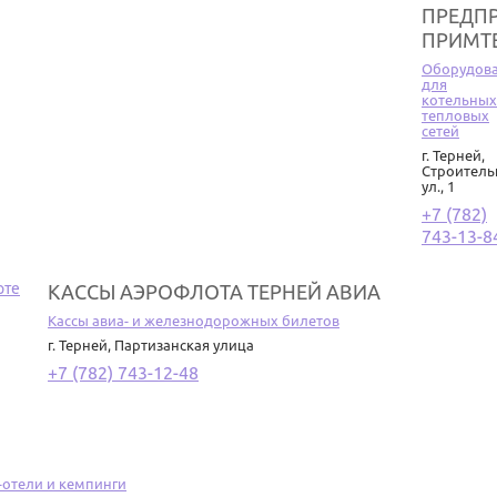
ПРЕДП
ПРИМТ
Оборудов
для
котельных
тепловых
сетей
г. Терней
,
Строитель
ул., 1
+7 (782)
743-13-8
КАССЫ АЭРОФЛОТА ТЕРНЕЙ АВИА
Кассы авиа- и железнодорожных билетов
г. Терней
,
Партизанская улица
+7 (782) 743-12-48
-отели и кемпинги