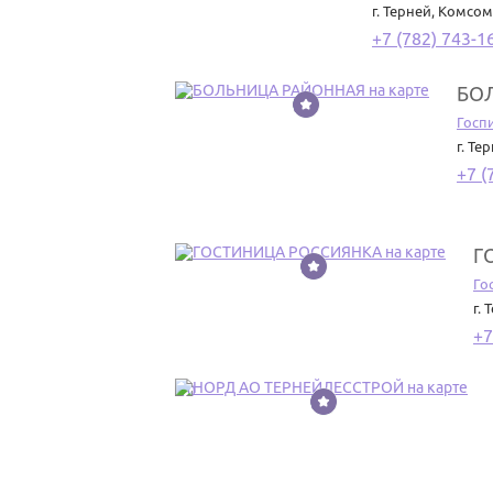
г. Терней
,
Комсомо
+7 (782) 743-1
БО
8
Госп
г. Те
+7 (
Г
9
Го
г. 
+7
10