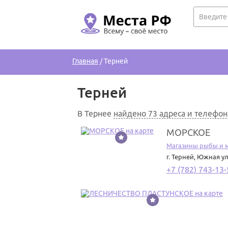
Главная
/
Терней
Терней
В Тернее
найдено 73 адреса и телефо
МОРСКОЕ
1
Магазины рыбы и 
г. Терней
,
Южная ул.
+7 (782) 743-13-
2