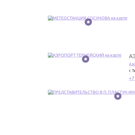
14
А
15
Аэ
г. 
+7
16