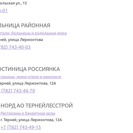
льская ул., 15
6-01
ЛЬНИЦА РАЙОННАЯ
итали, больницы и родильные дома
рней
,
улица Лермонтова
782) 743-40-03
ОСТИНИЦА РОССИЯНКА
стиницы, мини-отели и кемпинги
Терней
,
улица Лермонтова, 12А
 (782) 743-46-70
НОРД АО ТЕРНЕЙЛЕССТРОЙ
Рестораны и банкетные залы
г. Терней
,
улица Лермонтова, 12А
+7 (782) 743-49-15