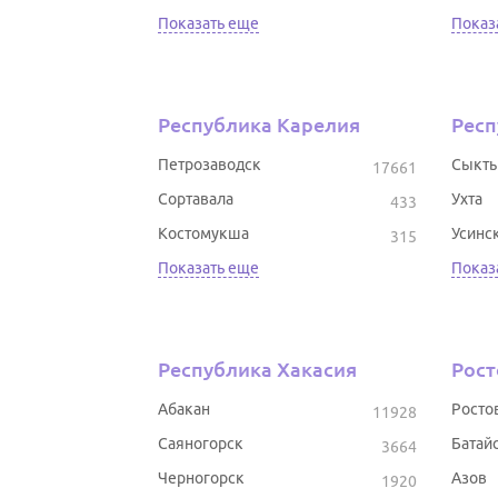
Показать еще
Показ
Республика Карелия
Респ
Петрозаводск
Сыкты
17661
Сортавала
Ухта
433
Костомукша
Усинс
315
Показать еще
Показ
Республика Хакасия
Рост
Абакан
Росто
11928
Саяногорск
Батай
3664
Черногорск
Азов
1920