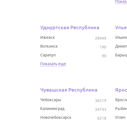
Показ
Удмуртская Республика
Улья
Ижевск
Ульян
28949
Воткинск
Димит
190
Сарапул
Бары
90
Показать еще
Чувашская Республика
Ярос
Чебоксары
Яросл
36519
Калининград
Рыбин
34743
Новочебоксарск
Углич
6218