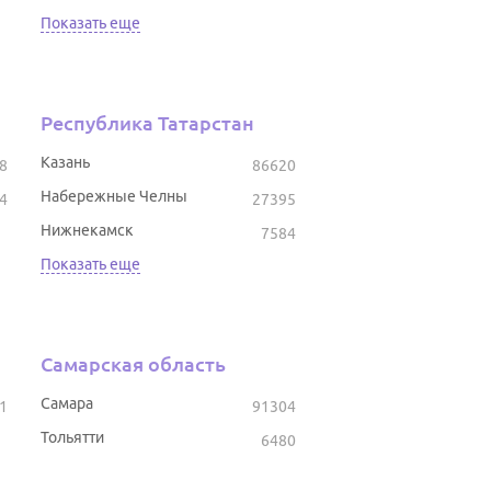
Показать еще
Республика Татарстан
Казань
8
86620
Набережные Челны
4
27395
Нижнекамск
7584
Показать еще
Самарская область
Самара
1
91304
Тольятти
6480