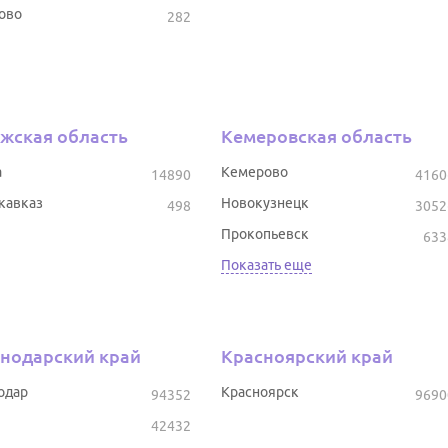
ово
282
жская область
Кемеровская область
а
Кемерово
14890
4160
кавказ
Новокузнецк
498
3052
Прокопьевск
633
Показать еще
нодарский край
Красноярский край
одар
Красноярск
94352
9690
42432