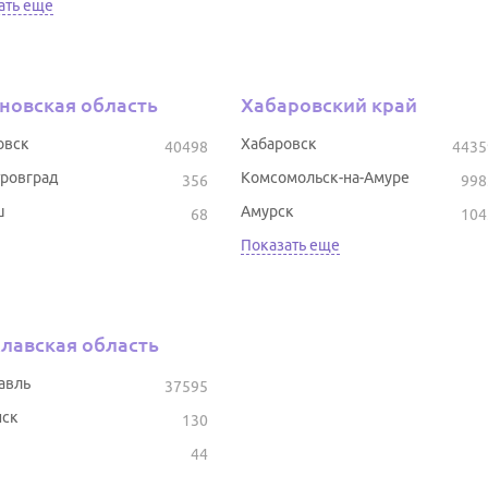
ать еще
новская область
Хабаровский край
овск
Хабаровск
40498
4435
ровград
Комсомольск-на-Амуре
356
998
ш
Амурск
68
104
Показать еще
лавская область
авль
37595
ск
130
44