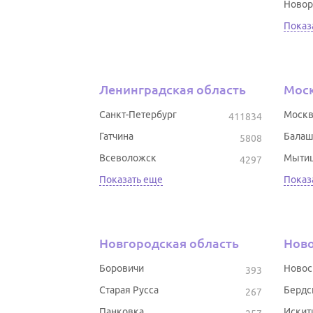
Новор
Показ
Ленинградская область
Моск
Санкт-Петербург
Москв
411834
Гатчина
Балаш
5808
Всеволожск
Мыти
4297
Показать еще
Показ
Новгородская область
Ново
Боровичи
Новос
393
Старая Русса
Бердс
267
Панковка
Искит