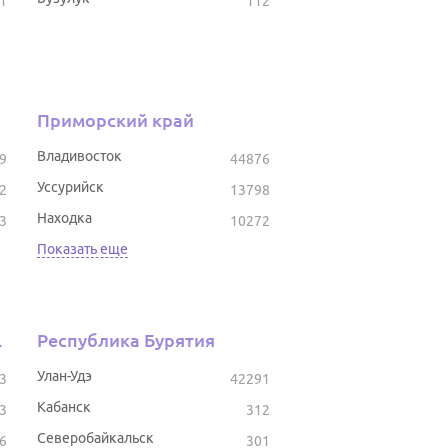
1
112
Приморский край
Владивосток
9
44876
Уссурийск
2
13798
Находка
3
10272
Показать еще
тостан
Республика Бурятия
Улан-Удэ
3
42291
Кабанск
3
312
Северобайкальск
6
301