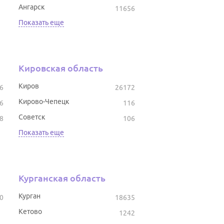
Ангарск
11656
Показать еще
Кировская область
Киров
6
26172
Кирово-Чепецк
6
116
Советск
8
106
Показать еще
Курганская область
Курган
0
18635
Кетово
1242