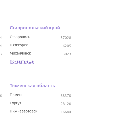
Ставропольский край
Ставрополь
4
37028
Пятигорск
4
6205
Михайловск
3
3023
Показать еще
Тюменская область
Тюмень
6
88370
Сургут
28120
Нижневартовск
16644