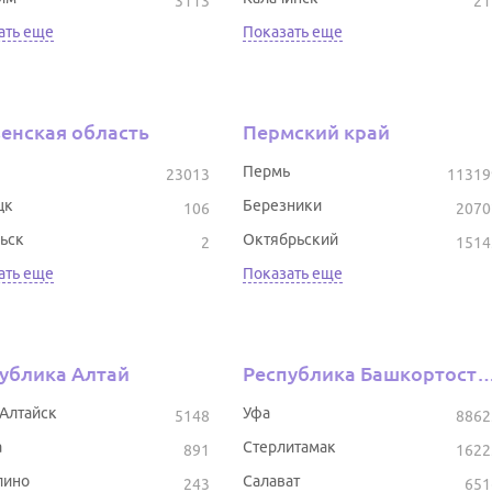
3113
21
ать еще
Показать еще
енская область
Пермский край
Пермь
23013
11319
цк
Березники
106
2070
ьск
Октябрьский
2
1514
ать еще
Показать еще
ублика Алтай
Республика Башкор
-Алтайск
Уфа
5148
8862
а
Стерлитамак
891
1622
лино
Салават
243
651