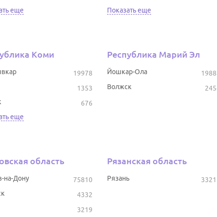
ать еще
Показать еще
ублика Коми
Республика Марий Эл
вкар
Йошкар-Ола
19978
1988
Волжск
1353
245
к
676
ать еще
овская область
Рязанская область
в-на-Дону
Рязань
75810
3321
ск
4332
3219