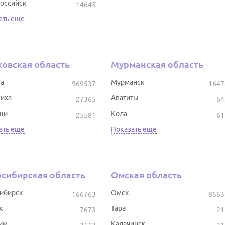
оссийск
14645
ать еще
овская область
Мурманская область
а
Мурманск
969537
1647
иха
Апатиты
27365
64
щи
Кола
25581
61
ать еще
Показать еще
сибирская область
Омская область
ибирск
Омск
166763
8563
к
Тара
7673
21
им
Калачинск