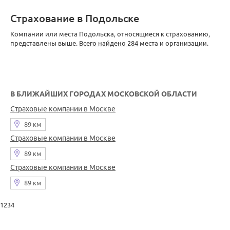
Страхование в Подольске
Компании или места Подольска, относящиеся к страхованию,
представлены выше.
Всего найдено 284
места и организации.
В БЛИЖАЙШИХ ГОРОДАХ МОСКОВСКОЙ ОБЛАСТИ
Страховые компании в Москве
89 км
Страховые компании в Москве
89 км
Страховые компании в Москве
89 км
1234