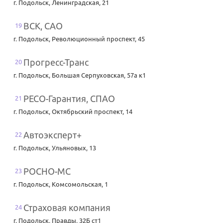
г. Подольск
,
Ленинградская, 21
ВСК, САО
19
г. Подольск
,
Революционный проспект, 45
Прогресс-Транс
20
г. Подольск
,
Большая Серпуховская, 57а к1
РЕСО-Гарантия, СПАО
21
г. Подольск
,
Октябрьский проспект, 14
Автоэксперт+
22
г. Подольск
,
Ульяновых, 13
РОСНО-МС
23
г. Подольск
,
Комсомольская, 1
Страховая компания
24
г. Подольск
,
Правды, 32Б ст1