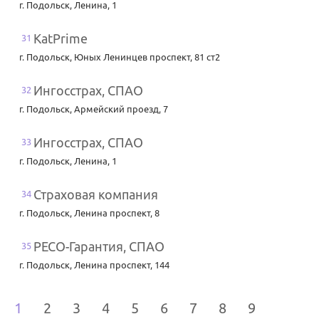
г. Подольск
,
Ленина, 1
KatPrime
31
г. Подольск
,
Юных Ленинцев проспект, 81 ст2
Ингосстрах, СПАО
32
г. Подольск
,
Армейский проезд, 7
Ингосстрах, СПАО
33
г. Подольск
,
Ленина, 1
Страховая компания
34
г. Подольск
,
Ленина проспект, 8
РЕСО-Гарантия, СПАО
35
г. Подольск
,
Ленина проспект, 144
1
2
3
4
5
6
7
8
9