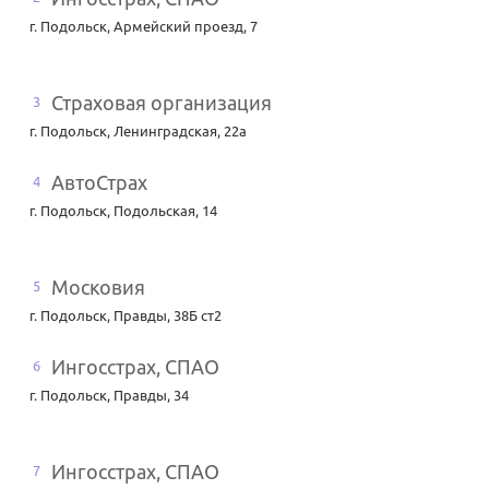
г. Подольск
,
Армейский проезд, 7
Страховая организация
3
г. Подольск
,
Ленинградская, 22а
АвтоСтрах
4
г. Подольск
,
Подольская, 14
Московия
5
г. Подольск
,
Правды, 38Б ст2
Ингосстрах, СПАО
6
г. Подольск
,
Правды, 34
Ингосстрах, СПАО
7