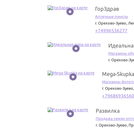
ГорЗдрав
20
Аптечные пункты
г. Орехово-Зуево
,
Ле
+74996536277
Идеальна
21
Магазины обу
г. Орехово-Зу
Mega-Skupk
22
Магазины фотот
г. Орехово-Зуево
+7968693656
Развилка
23
Продажа семян опт
г. Орехово-Зуево
,
Пр