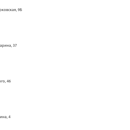
рковская, 9Б
гарина, 37
го, 46
ина, 4