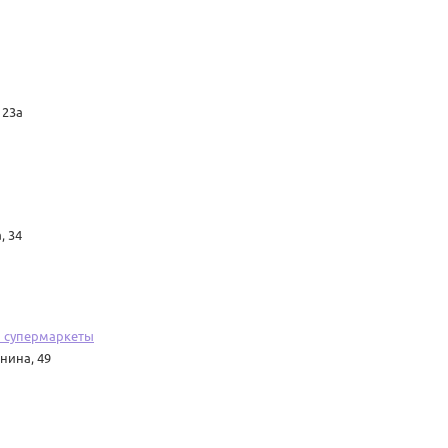
 23а
, 34
и супермаркеты
нина, 49