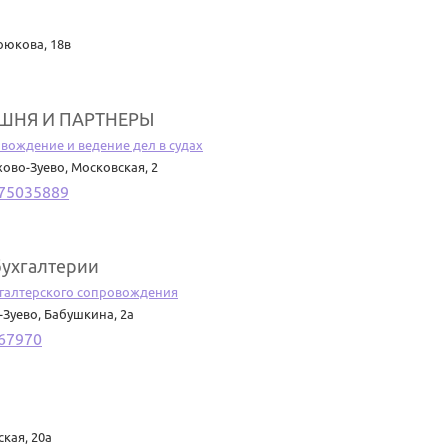
рюкова, 18в
ШНЯ И ПАРТНЕРЫ
вождение и ведение дел в судах
хово-Зуево
,
Московская, 2
75035889
бухгалтерии
хгалтерского сопровождения
-Зуево
,
Бабушкина, 2а
67970
кая, 20а