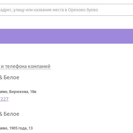
а и телефона компаний
& Белое
уево
,
Бирюкова, 18в
7227
& Белое
уево
,
1905 года, 13