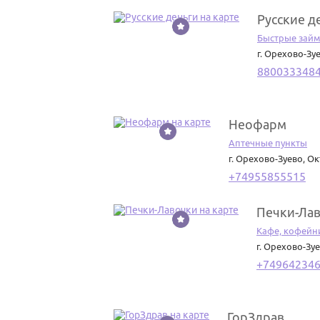
Русские д
6
Быстрые займ
г. Орехово-Зу
880033348
Неофарм
7
Аптечные пункты
г. Орехово-Зуево
,
Ок
+74955855515
Печки-Ла
8
Кафе, кофейн
г. Орехово-Зу
+74964234
ГорЗдрав
9