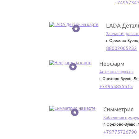
+7495734
LADA Детал
3
Запчасти для а
г. Орехово-Зуево
88002005232
Неофарм
4
Аптечные пункты
г. Орехово-Зуево
,
Ле
+74955855515
Симметрия
5
Кабельная продук
г. Орехово-Зуево
,
+79775726790