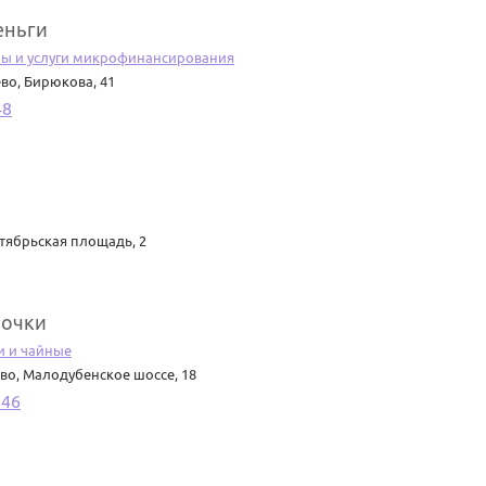
еньги
ы и услуги микрофинансирования
ево
,
Бирюкова, 41
48
тябрьская площадь, 2
вочки
и и чайные
ево
,
Малодубенское шоссе, 18
646