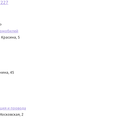
7227
ь
втомобилей
,
Красина, 5
нина, 45
ция и провода
Московская, 2