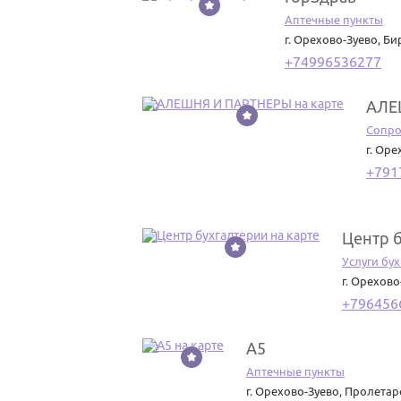
Аптечные пункты
г. Орехово-Зуево
,
Би
+74996536277
АЛЕ
10
Сопро
г. Оре
+791
Центр 
11
Услуги бу
г. Орехово
+796456
А5
12
Аптечные пункты
г. Орехово-Зуево
,
Пролетарс