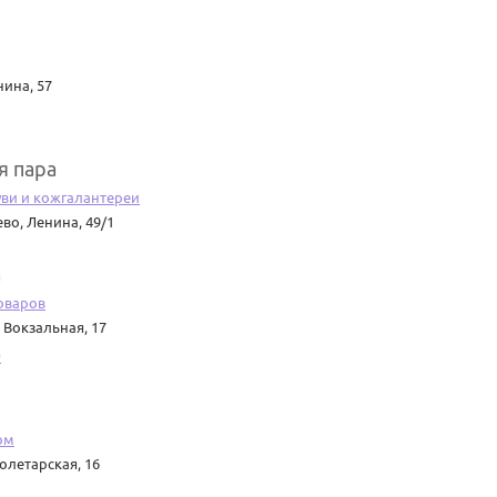
нина, 57
я пара
ви и кожгалантереи
ево
,
Ленина, 49/1
a
оваров
,
Вокзальная, 17
0
ом
олетарская, 16