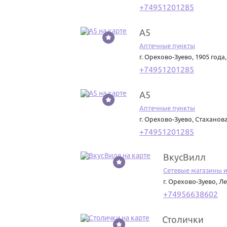
+74951201285
А5
13
Аптечные пункты
г. Орехово-Зуево
,
1905 года,
+74951201285
А5
14
Аптечные пункты
г. Орехово-Зуево
,
Стаханова
+74951201285
ВкусВилл
15
Сетевые магазины 
г. Орехово-Зуево
,
Ле
+74956638602
Столички
16