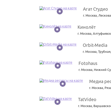
Агат Студио
20
г. Москва
,
Лескова
Кинолёт
21
г. Москва
,
Алтуфьевско
Orbit-Media
22
г. Москва
,
Трубная,
Fotohaus
23
г. Москва
,
Нижний Сус
Медиа ре
24
г. Москва
,
Ряза
TatVideo
25
г. Москва
,
Варшавское