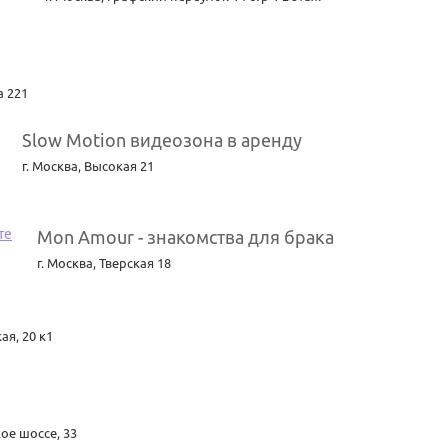
 221
Slow Motion видеозона в аренду
г. Москва
,
Высокая 21
Mon Amour - знакомства для брака
г. Москва
,
Тверская 18
ая, 20 к1
ое шоссе, 33