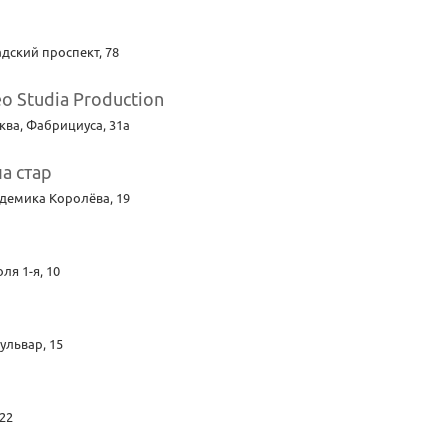
дский проспект, 78
o Studia Рroduction
сква
,
Фабрициуса, 31а
а стар
демика Королёва, 19
ля 1-я, 10
ульвар, 15
т22