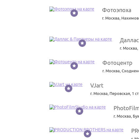
Фотоэпоха
8
г. Москва
,
Нахимовс
Даллас
9
г. Москва
,
Фотоцентр
10
г. Москва
,
Сходненс
VJart
11
г. Москва
,
Перовская, 1 с
PhotoFil
12
г. Москва
,
Бух
PR
13
г. М