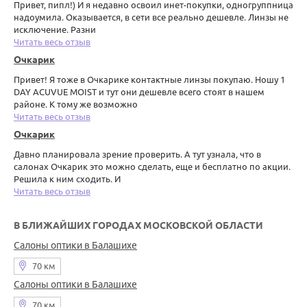
Привет, пипл!) И я недавно освоил инет-покупки, одногруппница
надоумила. Оказывается, в сети все реально дешевле. Линзы не
исключение. Разни
Читать весь отзыв
Очкарик
Привет! Я тоже в Очкарике контактные линзы покупаю. Ношу 1
DAY ACUVUE MOIST и тут они дешевле всего стоят в нашем
районе. К тому же возможно
Читать весь отзыв
Очкарик
Давно планировала зрение проверить. А тут узнала, что в
салонах Очкарик это можно сделать, еще и бесплатно по акции.
Решила к ним сходить. И
Читать весь отзыв
В БЛИЖАЙШИХ ГОРОДАХ МОСКОВСКОЙ ОБЛАСТИ
Салоны оптики в Балашихе
70 км
Салоны оптики в Балашихе
70 км