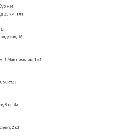
Кухни
Д 25 км, вл1
ль
водская, 18
. 1 Мая посёлок, 1 к1
, 90 ст23
, 9 ст14а
пект, 2 к3