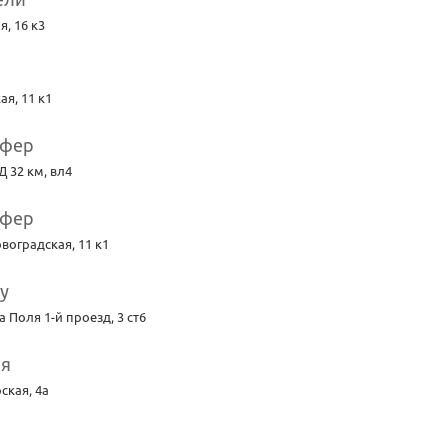
я, 16 к3
я, 11 к1
яфер
 32 км, вл4
яфер
воградская, 11 к1
у
 Поля 1-й проезд, 3 ст6
ия
ская, 4а