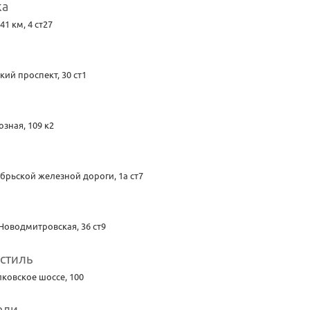
ка
1 км, 4 ст27
ий проспект, 30 ст1
зная, 109 к2
брьской железной дороги, 1а ст7
Новодмитровская, 36 ст9
стиль
ковское шоссе, 100
ели