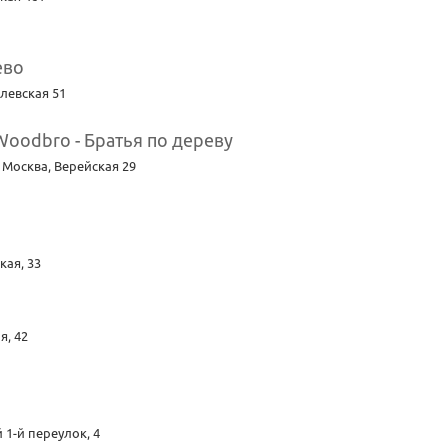
ево
левская 51
Woodbro - Братья по дереву
. Москва
,
Верейская 29
кая, 33
я, 42
1-й переулок, 4