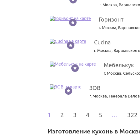
г. Москва
,
Варшавское
Горизонт
32
г. Москва
,
Варшавское
Cucina
33
г. Москва
,
Варшавское ш
Мебелькук
34
г. Москва
,
Сельскох
ЗОВ
35
г. Москва
,
Генерала Белова
1
2
3
4
5
…
322
Изготовление кухонь в Москв