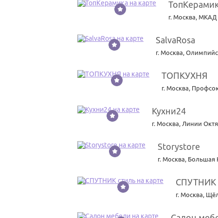
ТопКерами
19
г. Москва
,
МКАД 4
SalvaRosa
20
г. Москва
,
Олимпийск
ТОПКУХНЯ
21
г. Москва
,
Профсою
Кухни24
22
г. Москва
,
Линии Октя
Storystore
23
г. Москва
,
Большая 
СПУТНИК 
24
г. Москва
,
Щёл
Салон меб
25