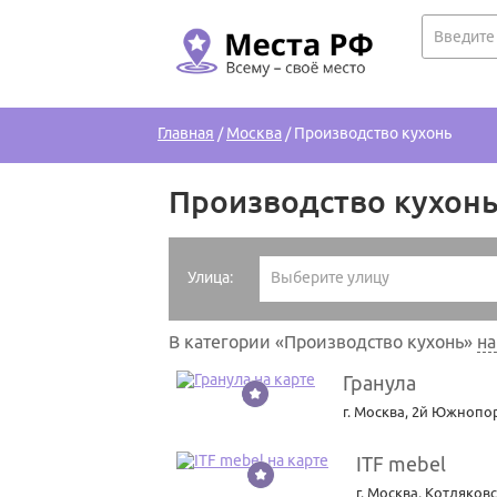
Главная
/
Москва
/
Производство кухонь
Производство кухонь
Улица:
Выберите улицу
В категории «Производство кухонь»
на
Гранула
1
г. Москва
,
2й Южнопор
ITF mebel
2
г. Москва
,
Котляковс