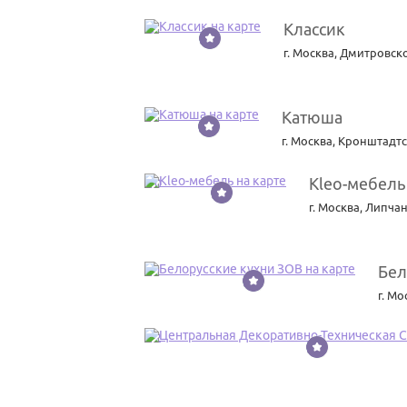
Классик
8
г. Москва
,
Дмитровско
Катюша
9
г. Москва
,
Кронштадтс
Kleo-мебель
10
г. Москва
,
Липчан
Бел
11
г. Мо
12