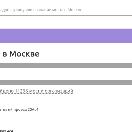
 в Москве
йдено 11296 мест и организаций
товый проезд 20Ас4
кая 4с4