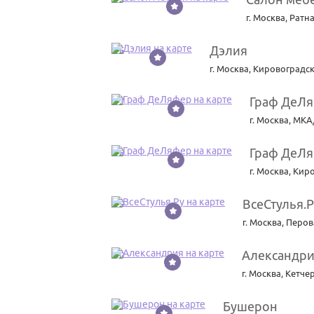
г. Москва
,
Ратна
Дэлия
26
г. Москва
,
Кировоградска
Граф ДеЛ
27
г. Москва
,
МКАД
Граф ДеЛ
28
г. Москва
,
Киро
ВсеСтулья.Р
29
г. Москва
,
Перова
Александр
30
г. Москва
,
Кетчер
Бушерон
31