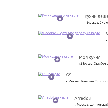
Кухни деш
3
г. Москва
,
бирю
4
г
Моя кухня
5
г. Москва
,
Октябрьс
GS
6
г. Москва
,
Большая Татарска
Arredo3
7
г. Москва
,
Щипковский 