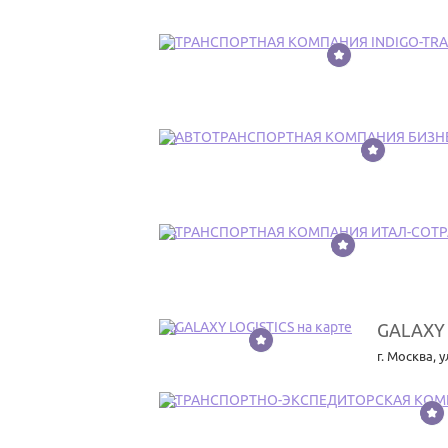
31
32
33
GALAXY 
34
г. Москва
,
у
35