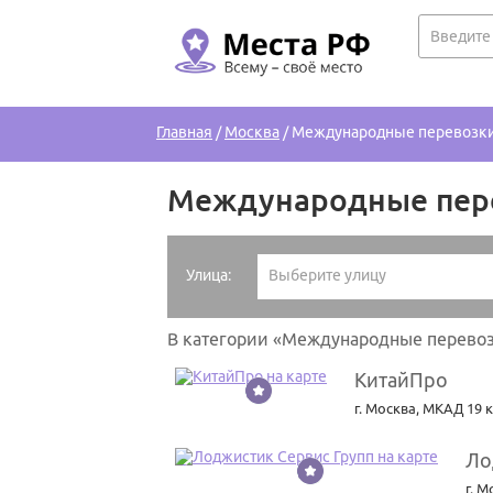
Главная
/
Москва
/
Международные перевозки
Международные пере
Улица:
Выберите улицу
В категории «Международные перевоз
КитайПро
1
г. Москва
,
МКАД 19 к
Ло
2
г. М