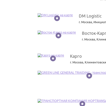
DM Logistic
3
г. Москва
,
Инициат
Восток-Кар
4
г. Москва
,
Климе
Карго
5
г. Москва
,
Климентовски
6
7