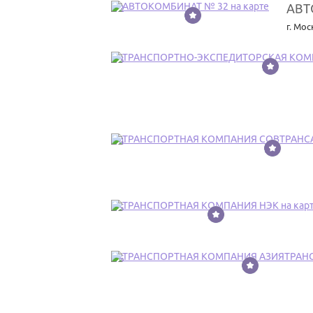
АВТ
12
г. Мос
13
14
15
16