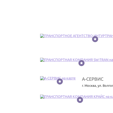
21
22
А-СЕРВИС
23
г. Москва
,
ул. Волго
24