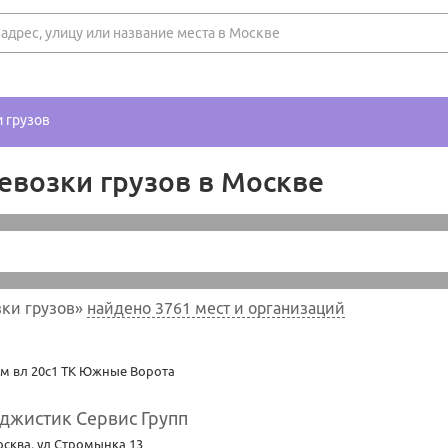
 грузов
возки грузов в Москве
ки грузов»
найдено 3761 мест и организаций
м вл 20с1 ТК Южные Ворота
джистик Сервис Групп
осква
,
ул Стромынка 13