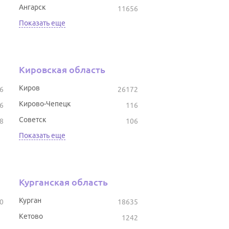
Ангарск
11656
Показать еще
Кировская область
Киров
6
26172
Кирово-Чепецк
6
116
Советск
8
106
Показать еще
Курганская область
Курган
0
18635
Кетово
1242