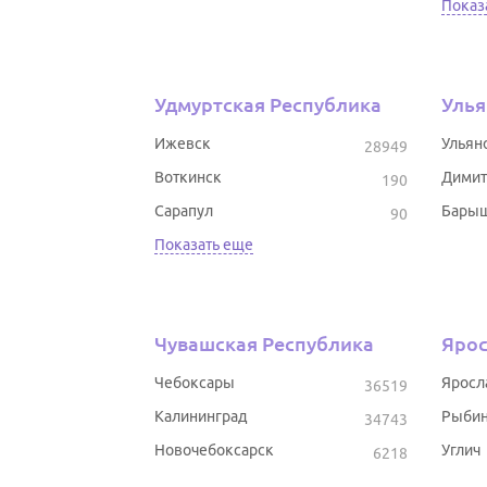
Показ
Удмуртская Республика
Улья
Ижевск
Ульян
28949
Воткинск
Димит
190
Сарапул
Бары
90
Показать еще
Чувашская Республика
Ярос
Чебоксары
Яросл
36519
Калининград
Рыбин
34743
Новочебоксарск
Углич
6218