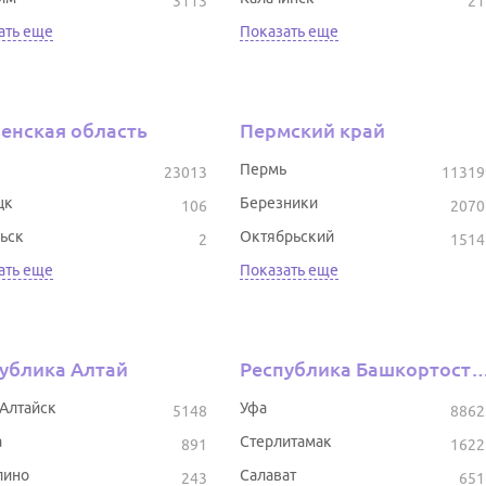
3113
21
ать еще
Показать еще
енская область
Пермский край
Пермь
23013
11319
цк
Березники
106
2070
ьск
Октябрьский
2
1514
ать еще
Показать еще
ублика Алтай
Республика Башкор
-Алтайск
Уфа
5148
8862
а
Стерлитамак
891
1622
лино
Салават
243
651