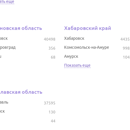
ать еще
новская область
Хабаровский край
овск
Хабаровск
40498
4435
ровград
Комсомольск-на-Амуре
356
998
ш
Амурск
68
104
Показать еще
лавская область
авль
37595
ск
130
44