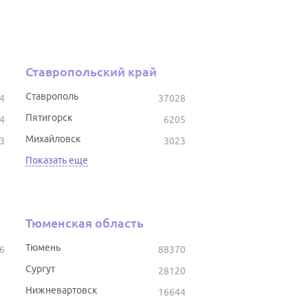
Ставропольский край
Ставрополь
4
37028
Пятигорск
4
6205
Михайловск
3
3023
Показать еще
Тюменская область
Тюмень
6
88370
Сургут
28120
Нижневартовск
16644