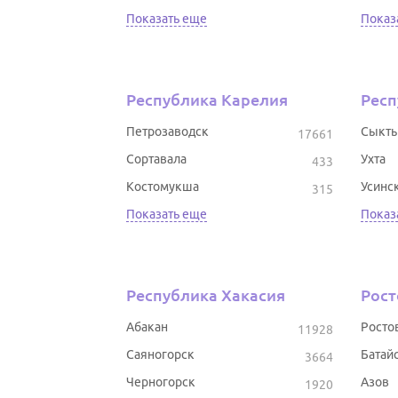
Показать еще
Показ
Республика Карелия
Респ
Петрозаводск
Сыкты
17661
Сортавала
Ухта
433
Костомукша
Усинс
315
Показать еще
Показ
Республика Хакасия
Рост
Абакан
Росто
11928
Саяногорск
Батай
3664
Черногорск
Азов
1920