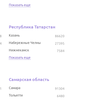
Показать еще
Республика Татарстан
Казань
8
86620
Набережные Челны
4
27395
Нижнекамск
7584
Показать еще
Самарская область
Самара
1
91304
Тольятти
6480