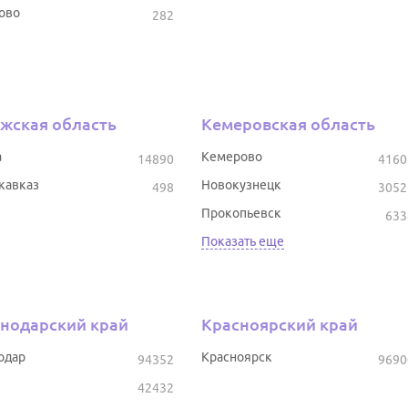
ово
282
жская область
Кемеровская область
а
Кемерово
14890
4160
кавказ
Новокузнецк
498
3052
Прокопьевск
633
Показать еще
нодарский край
Красноярский край
одар
Красноярск
94352
9690
42432