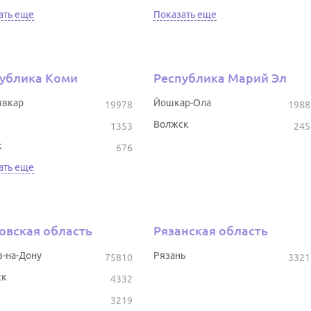
ать еще
Показать еще
ублика Коми
Республика Марий Эл
вкар
Йошкар-Ола
19978
1988
Волжск
1353
245
к
676
ать еще
овская область
Рязанская область
в-на-Дону
Рязань
75810
3321
ск
4332
3219