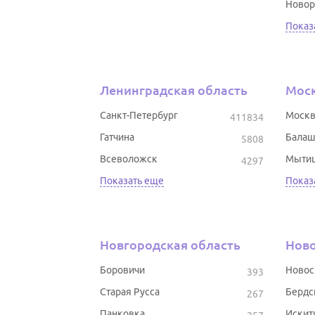
Новор
Показ
Ленинградская область
Моск
Санкт-Петербург
Москв
411834
Гатчина
Балаш
5808
Всеволожск
Мыти
4297
Показать еще
Показ
Новгородская область
Ново
Боровичи
Новос
393
Старая Русса
Бердс
267
Панковка
Искит