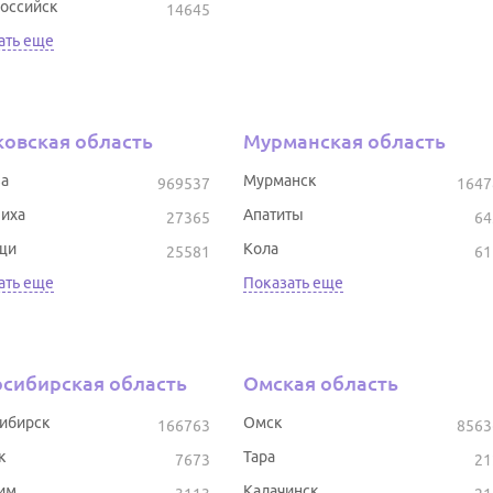
оссийск
14645
ать еще
овская область
Мурманская область
а
Мурманск
969537
1647
иха
Апатиты
27365
64
щи
Кола
25581
61
ать еще
Показать еще
сибирская область
Омская область
ибирск
Омск
166763
8563
к
Тара
7673
21
им
Калачинск