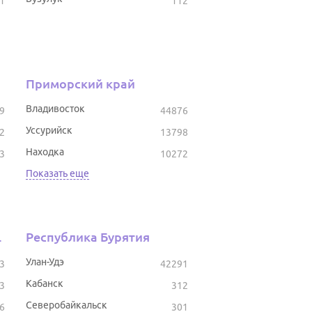
1
112
Приморский край
Владивосток
9
44876
Уссурийск
2
13798
Находка
3
10272
Показать еще
тостан
Республика Бурятия
Улан-Удэ
3
42291
Кабанск
3
312
Северобайкальск
6
301