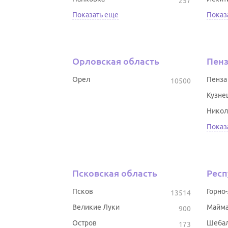
257
Показать еще
Показ
Орловская область
Пенз
Орел
Пенза
10500
Кузне
Никол
Показ
Псковская область
Респ
Псков
Горно
13514
Великие Луки
Майм
900
Остров
Шеба
173