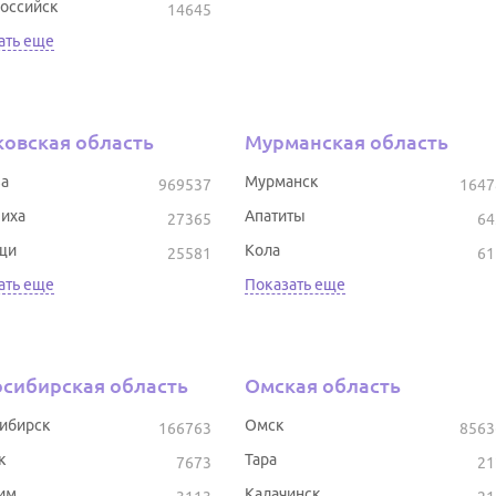
оссийск
14645
ать еще
овская область
Мурманская область
а
Мурманск
969537
1647
иха
Апатиты
27365
64
щи
Кола
25581
61
ать еще
Показать еще
сибирская область
Омская область
ибирск
Омск
166763
8563
к
Тара
7673
21
им
Калачинск