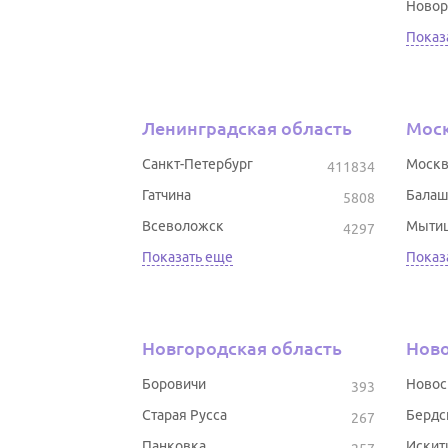
Новор
Показ
Ленинградская область
Моск
Санкт-Петербург
Москв
411834
Гатчина
Балаш
5808
Всеволожск
Мыти
4297
Показать еще
Показ
Новгородская область
Ново
Боровичи
Новос
393
Старая Русса
Бердс
267
Панковка
Искит