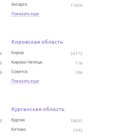
Ангарск
11656
Показать еще
Кировская область
Киров
6
26172
Кирово-Чепецк
6
116
Советск
8
106
Показать еще
Курганская область
Курган
0
18635
Кетово
1242