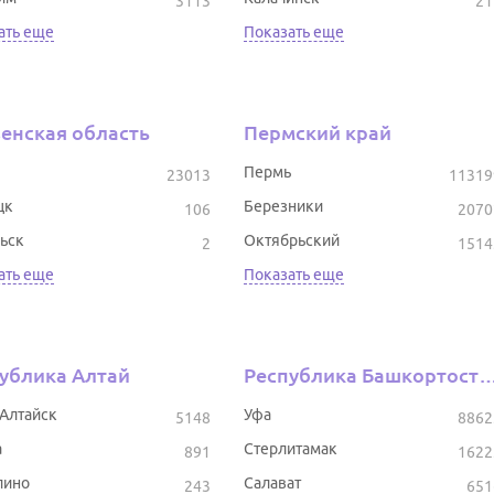
3113
21
ать еще
Показать еще
енская область
Пермский край
Пермь
23013
11319
цк
Березники
106
2070
ьск
Октябрьский
2
1514
ать еще
Показать еще
ублика Алтай
Республика Башкор
-Алтайск
Уфа
5148
8862
а
Стерлитамак
891
1622
лино
Салават
243
651