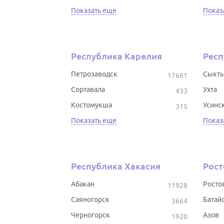
Показать еще
Показ
Республика Карелия
Респ
Петрозаводск
Сыкты
17661
Сортавала
Ухта
433
Костомукша
Усинс
315
Показать еще
Показ
Республика Хакасия
Рост
Абакан
Росто
11928
Саяногорск
Батай
3664
Черногорск
Азов
1920