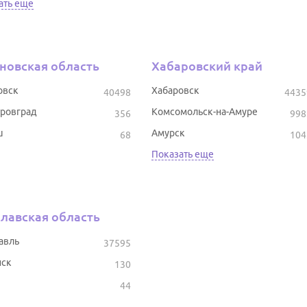
ать еще
новская область
Хабаровский край
овск
Хабаровск
40498
4435
ровград
Комсомольск-на-Амуре
356
998
ш
Амурск
68
104
Показать еще
лавская область
авль
37595
ск
130
44