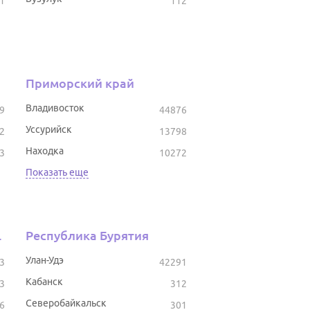
1
112
Приморский край
Владивосток
9
44876
Уссурийск
2
13798
Находка
3
10272
Показать еще
тостан
Республика Бурятия
Улан-Удэ
3
42291
Кабанск
3
312
Северобайкальск
6
301