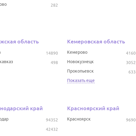
ово
282
жская область
Кемеровская область
а
Кемерово
14890
4160
кавказ
Новокузнецк
498
3052
Прокопьевск
633
Показать еще
нодарский край
Красноярский край
одар
Красноярск
94352
9690
42432