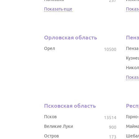
257
Показать еще
Показ
Орловская область
Пенз
Орел
Пенза
10500
Кузне
Никол
Показ
Псковская область
Респ
Псков
Горно
13514
Великие Луки
Майм
900
Остров
Шеба
173