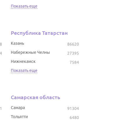
Показать еще
Республика Татарстан
Казань
8
86620
Набережные Челны
4
27395
Нижнекамск
7584
Показать еще
Самарская область
Самара
1
91304
Тольятти
6480