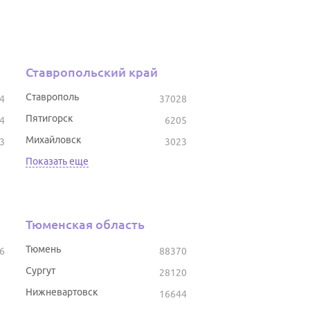
Ставропольский край
Ставрополь
4
37028
Пятигорск
4
6205
Михайловск
3
3023
Показать еще
Тюменская область
Тюмень
6
88370
Сургут
28120
Нижневартовск
16644