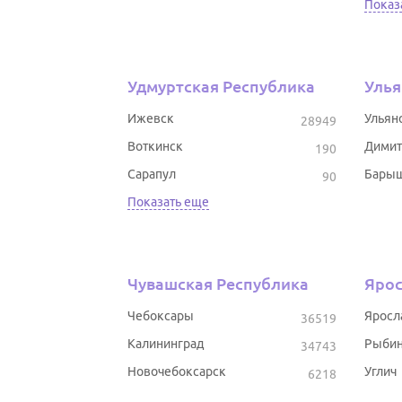
Показ
Удмуртская Республика
Улья
Ижевск
Ульян
28949
Воткинск
Димит
190
Сарапул
Бары
90
Показать еще
Чувашская Республика
Ярос
Чебоксары
Яросл
36519
Калининград
Рыбин
34743
Новочебоксарск
Углич
6218