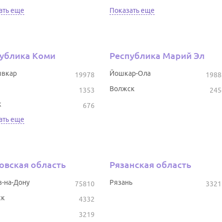
ать еще
Показать еще
ублика Коми
Республика Марий Эл
вкар
Йошкар-Ола
19978
1988
Волжск
1353
245
к
676
ать еще
овская область
Рязанская область
в-на-Дону
Рязань
75810
3321
ск
4332
3219