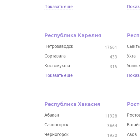
Показать еще
Показ
Республика Карелия
Респ
Петрозаводск
Сыкты
17661
Сортавала
Ухта
433
Костомукша
Усинс
315
Показать еще
Показ
Республика Хакасия
Рост
Абакан
Росто
11928
Саяногорск
Батай
3664
Черногорск
Азов
1920