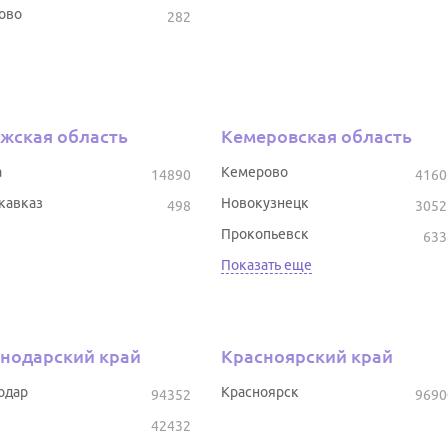
ово
282
жская область
Кемеровская область
а
Кемерово
14890
4160
кавказ
Новокузнецк
498
3052
Прокопьевск
633
Показать еще
нодарский край
Красноярский край
одар
Красноярск
94352
9690
42432