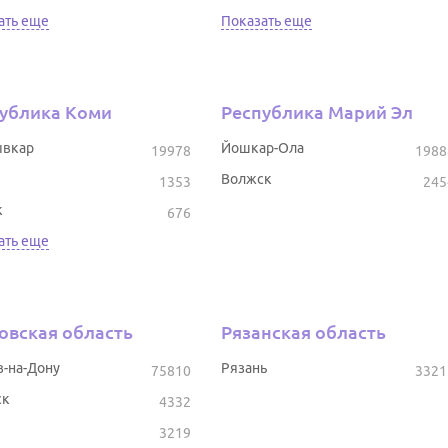
ать еще
Показать еще
ублика Коми
Республика Марий Эл
вкар
Йошкар-Ола
19978
1988
Волжск
1353
245
к
676
ать еще
овская область
Рязанская область
в-на-Дону
Рязань
75810
3321
ск
4332
3219