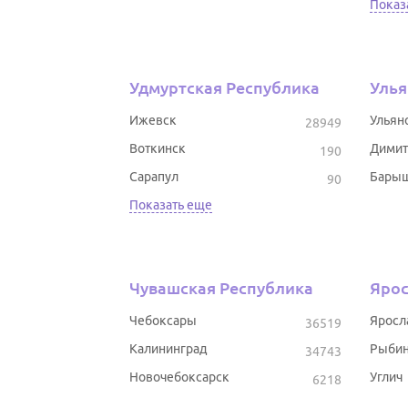
Показ
Удмуртская Республика
Улья
Ижевск
Ульян
28949
Воткинск
Димит
190
Сарапул
Бары
90
Показать еще
Чувашская Республика
Ярос
Чебоксары
Яросл
36519
Калининград
Рыбин
34743
Новочебоксарск
Углич
6218