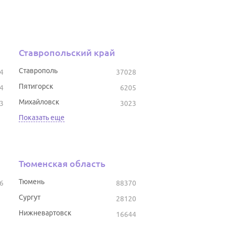
Ставропольский край
Ставрополь
4
37028
Пятигорск
4
6205
Михайловск
3
3023
Показать еще
Тюменская область
Тюмень
6
88370
Сургут
28120
Нижневартовск
16644