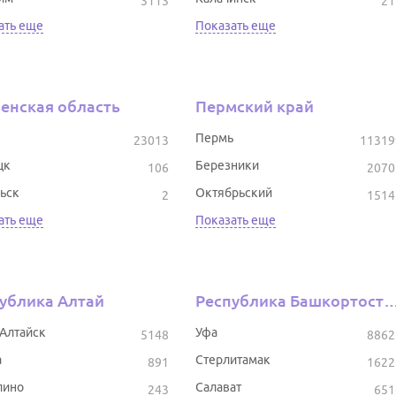
3113
21
ать еще
Показать еще
енская область
Пермский край
Пермь
23013
11319
цк
Березники
106
2070
ьск
Октябрьский
2
1514
ать еще
Показать еще
ублика Алтай
Республика Башкор
-Алтайск
Уфа
5148
8862
а
Стерлитамак
891
1622
лино
Салават
243
651