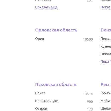
257
Показать еще
Показ
Орловская область
Пенз
Орел
Пенза
10500
Кузне
Никол
Показ
Псковская область
Респ
Псков
Горно
13514
Великие Луки
Майм
900
Остров
Шеба
173