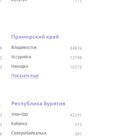
1
112
Приморский край
Владивосток
9
44876
Уссурийск
2
13798
Находка
3
10272
Показать еще
тостан
Республика Бурятия
Улан-Удэ
3
42291
Кабанск
3
312
Северобайкальск
6
301