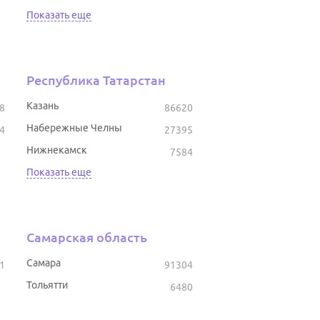
Показать еще
Республика Татарстан
Казань
8
86620
Набережные Челны
4
27395
Нижнекамск
7584
Показать еще
Самарская область
Самара
1
91304
Тольятти
6480