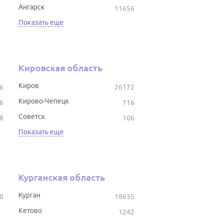
Ангарск
11656
Показать еще
Кировская область
Киров
6
26172
Кирово-Чепецк
6
116
Советск
8
106
Показать еще
Курганская область
Курган
0
18635
Кетово
1242