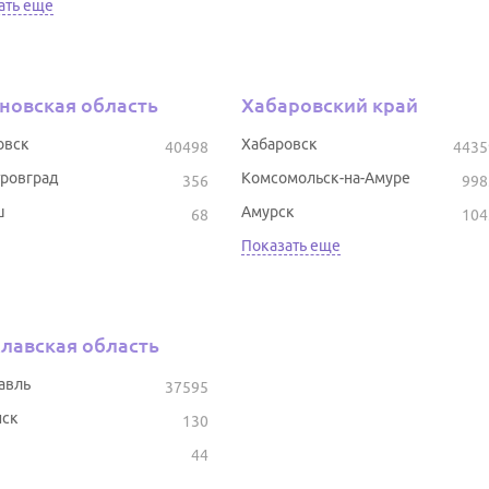
ать еще
новская область
Хабаровский край
овск
Хабаровск
40498
4435
ровград
Комсомольск-на-Амуре
356
998
ш
Амурск
68
104
Показать еще
лавская область
авль
37595
ск
130
44