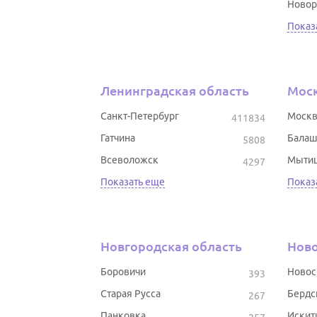
Новор
Показ
Ленинградская область
Моск
Санкт-Петербург
Москв
411834
Гатчина
Балаш
5808
Всеволожск
Мыти
4297
Показать еще
Показ
Новгородская область
Ново
Боровичи
Новос
393
Старая Русса
Бердс
267
Панковка
Искит