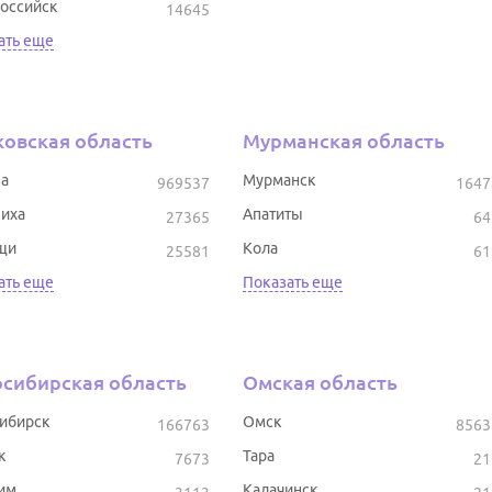
оссийск
14645
ать еще
овская область
Мурманская область
а
Мурманск
969537
1647
иха
Апатиты
27365
64
щи
Кола
25581
61
ать еще
Показать еще
сибирская область
Омская область
ибирск
Омск
166763
8563
к
Тара
7673
21
им
Калачинск