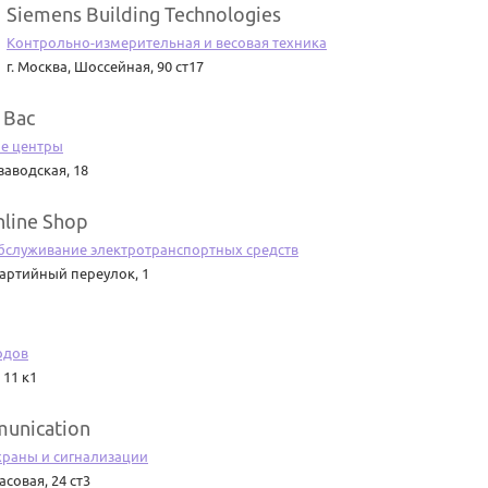
Siemens Building Technologies
Контрольно-измерительная и весовая техника
г. Москва
,
Шоссейная, 90 ст17
 Вас
е центры
заводская, 18
line Shop
бслуживание электротранспортных средств
артийный переулок, 1
одов
 11 к1
unication
храны и сигнализации
асовая, 24 ст3