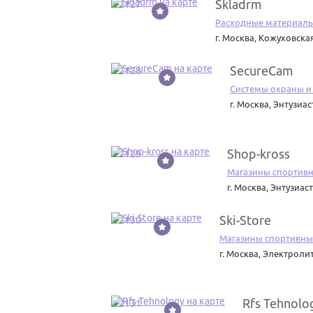
Skladrm
22127
Расходные материал
г. Москва
,
Кожуховская 
SecureCam
22128
Системы охраны и
г. Москва
,
Энтузиас
Shop-kross
22129
Магазины спортивн
г. Москва
,
Энтузиаст
Ski-Store
22130
Магазины спортивны
г. Москва
,
Электролит
Rfs Tehnolo
22131