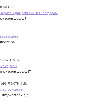
boards
атериалы для рекламы и типографий
узиастов шоссе, 7
жгалантереи
 шоссе, 56
ыскатель
кие службы
нтузиастов шоссе, 17
вые лестницы
ы и ограждения
,
Энтузиастов 2-я, 5