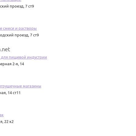
кий проезд, 7 ст9
е смеси и растворы
одский проезд, 7 ст9
.net
 для пищевой индустрии
ерная 2-я, 14
игрушечные магазины
ая, 14 ст11
ак
, 22 к2