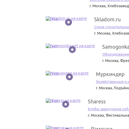
г. Москва
,
Хлебозаводс
Skladom.ru
22146
Сухие строительны
г. Москва
,
Хлебозав
Samogonka
22147
Оборудование
г. Москва
,
Фрез
Муркиндер
22148
Хозяйственные и 
г. Москва
,
Подъёмн
Sharess
22149
Клубы заводчиков соб
г. Москва
,
Фестивальная
Раменки
22150