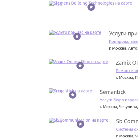
22136
Услуги при
22137
Копировальны
г. Москва
,
Авто
Zamix On
22138
Ремонт и о
г. Москва
,
П
Semantick
22139
Услуги бюро перев
г. Москва
,
Чечулина,
Sb Comm
22140
Системы о
г. Москва
,
Ч