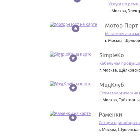
Услуги по ремон
г. Москва
,
Элект
Мотор-Порт
22132
Магазины автоза
г. Москва
,
Щёлковс
SimpleKo
22133
Кабельная продукци
г. Москва
,
Щёлковское
МедКлуб
22134
Стоматологические 
г. Москва
,
Трёхгорный
Раменки
22135
Секции единоборств
г. Москва
,
Шушенская