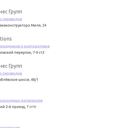
нес Групп
о переводов
виаконструктора Миля, 24
tions
праздников и корпоративов
овский переулок, 7-9 ст3
нес Групп
о переводов
ублёвское шоссе, 48/1
 расходных материалов
й 2-й проезд, 7 ст1г
гнализации