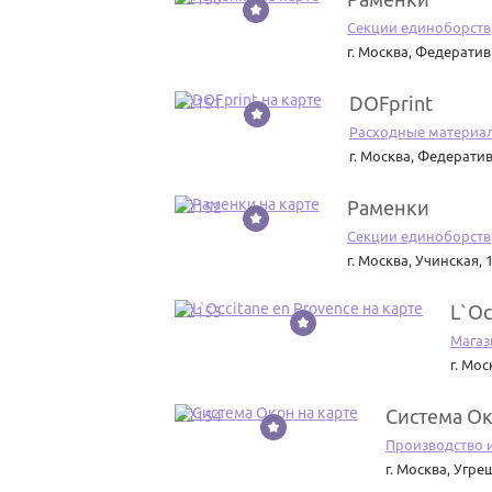
Секции единоборств
г. Москва
,
Федеративн
DOFprint
22151
Расходные материа
г. Москва
,
Федератив
Раменки
22152
Секции единоборств
г. Москва
,
Учинская, 
L`Oc
22153
Магаз
г. Мос
Система О
22154
Производство 
г. Москва
,
Угреш