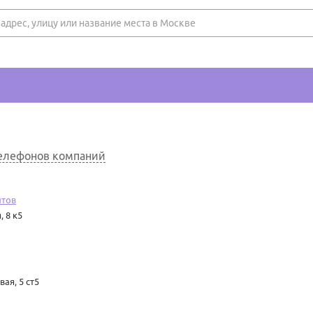
3
телефонов компаний
йтов
 8 к5
я, 5 ст5