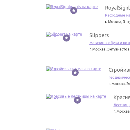
RoyalSign
22123
Расходные м
г. Москва
,
Энт
Slippers
22124
Магазины обуви и ко
г. Москва
,
Энтузиастов
Стройиз
22125
Геодезичес
г. Москва
,
Э
Краси
22126
Лестниц
г. Москва