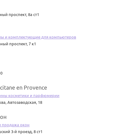
ый проспект, 8а ст1
лы и комплектующие для компьютеров
ный проспект, 7 к1
10
citane en Provence
ины косметики и парфюмерии
ква
,
Автозаводская, 18
кон
и продажа окон
ский 3-й проезд, 8 ст1