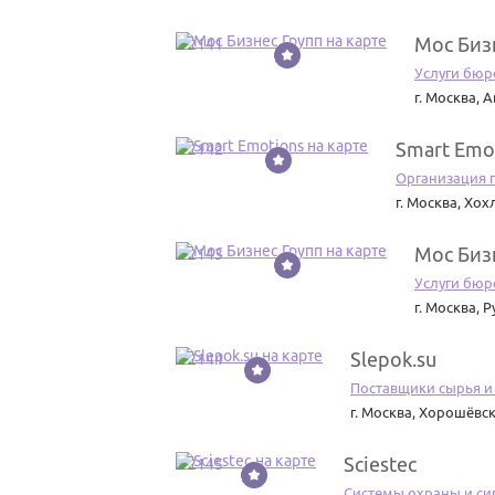
Мос Биз
22141
Услуги бюр
г. Москва
,
А
Smart Emo
22142
Организация 
г. Москва
,
Хохл
Мос Биз
22143
Услуги бюр
г. Москва
,
Р
Slepok.su
22144
Поставщики сырья и
г. Москва
,
Хорошёвски
Sciestec
22145
Системы охраны и си