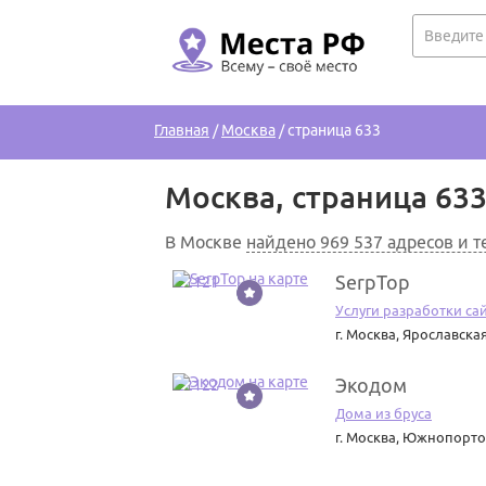
Главная
/
Москва
/
страница 633
Москва, страница 63
В Москве
найдено 969 537 адресов и 
SerpTop
22121
Услуги разработки са
г. Москва
,
Ярославская,
Экодом
22122
Дома из бруса
г. Москва
,
Южнопортова