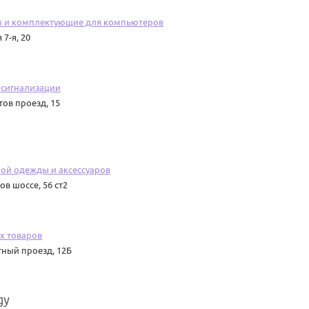
ы и комплектующие для компьютеров
7-я, 20
 сигнализации
тов проезд, 15
ой одежды и аксессуаров
ов шоссе, 56 ст2
х товаров
ный проезд, 12Б
gy