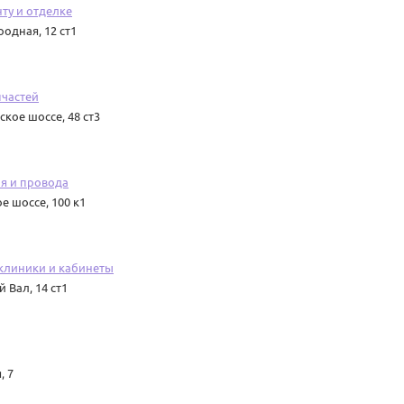
ту и отделке
родная, 12 ст1
пчастей
кое шоссе, 48 ст3
я и провода
 шоссе, 100 к1
клиники и кабинеты
 Вал, 14 ст1
, 7