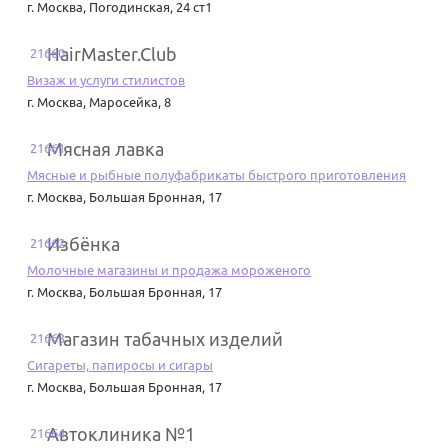
г. Москва
,
Погодинская, 24 ст1
HairMaster.Club
21660
Визаж и услуги стилистов
г. Москва
,
Маросейка, 8
Мясная лавка
21661
Мясные и рыбные полуфабрикаты быстрого приготовления
г. Москва
,
Большая Бронная, 17
Избёнка
21662
Молочные магазины и продажа мороженого
г. Москва
,
Большая Бронная, 17
Магазин табачных изделий
21663
Сигареты, папиросы и сигары
г. Москва
,
Большая Бронная, 17
Автоклиника №1
21664