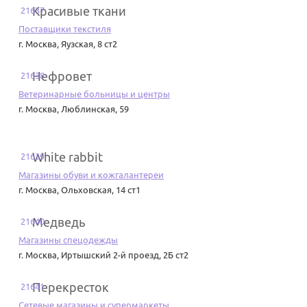
Красивые ткани
21637
Поставщики текстиля
г. Москва
,
Яузская, 8 ст2
Нефровет
21638
Ветеринарные больницы и центры
г. Москва
,
Люблинская, 59
White rabbit
21639
Магазины обуви и кожгалантереи
г. Москва
,
Ольховская, 14 ст1
Медведь
21640
Магазины спецодежды
г. Москва
,
Иртышский 2-й проезд, 2Б ст2
Перекресток
21641
Сетевые магазины и супермаркеты