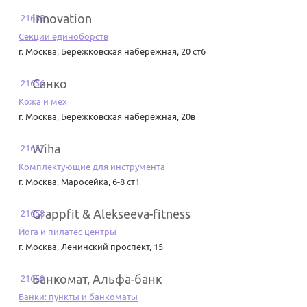
Innovation
21655
Секции единоборств
г. Москва
,
Бережковская набережная, 20 ст6
Санко
21656
Кожа и мех
г. Москва
,
Бережковская набережная, 20в
Wiha
21657
Комплектующие для инструмента
г. Москва
,
Маросейка, 6-8 ст1
Grappfit & Alekseeva-fitness
21658
Йога и пилатес центры
г. Москва
,
Ленинский проспект, 15
Банкомат, Альфа-банк
21659
Банки: пункты и банкоматы