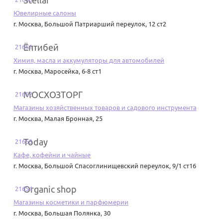
Stellar
Ювелирные салоны
г. Москва
,
Большой Патриарший переулок, 12 ст2
Ёптибей
21651
Химия, масла и аккумуляторы для автомобилей
г. Москва
,
Маросейка, 6-8 ст1
МОСХОЗТОРГ
21652
Магазины хозяйственных товаров и садового инструмента
г. Москва
,
Малая Бронная, 25
Today
21653
Кафе, кофейни и чайные
г. Москва
,
Большой Спасоглинищевский переулок, 9/1 ст16
Organic shop
21654
Магазины косметики и парфюмерии
г. Москва
,
Большая Полянка, 30