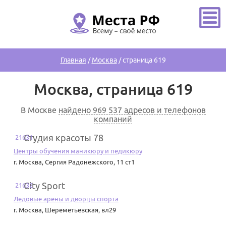
Главная
/
Москва
/
страница 619
Москва, страница 619
В Москве
найдено 969 537 адресов и телефонов
компаний
Студия красоты 78
21631
Центры обучения маникюру и педикюру
г. Москва
,
Сергия Радонежского, 11 ст1
City Sport
21632
Ледовые арены и дворцы спорта
г. Москва
,
Шереметьевская, вл29