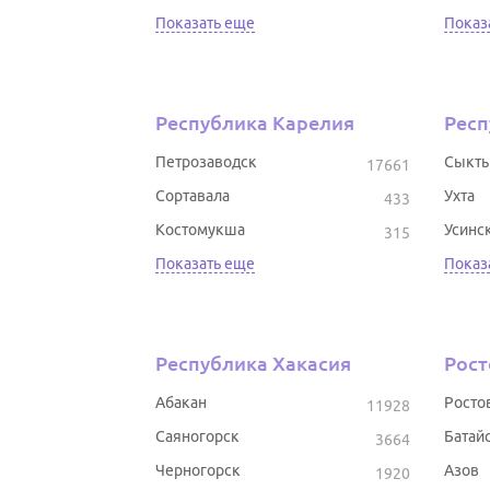
Показать еще
Показ
Республика Карелия
Респ
Петрозаводск
Сыкты
17661
Сортавала
Ухта
433
Костомукша
Усинс
315
Показать еще
Показ
Республика Хакасия
Рост
Абакан
Росто
11928
Саяногорск
Батай
3664
Черногорск
Азов
1920