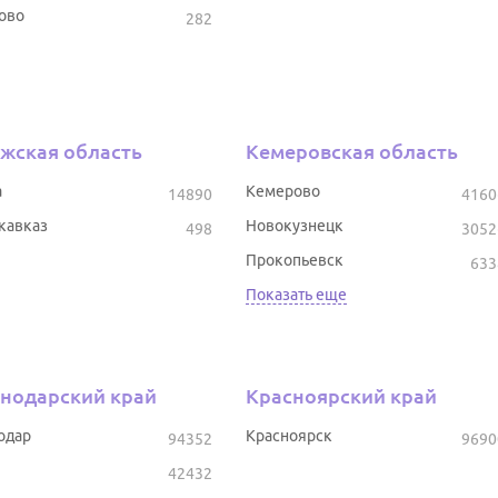
ово
282
жская область
Кемеровская область
а
Кемерово
14890
4160
кавказ
Новокузнецк
498
3052
Прокопьевск
633
Показать еще
нодарский край
Красноярский край
одар
Красноярск
94352
9690
42432