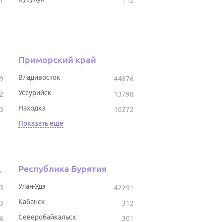
1
112
Приморский край
Владивосток
9
44876
Уссурийск
2
13798
Находка
3
10272
Показать еще
тостан
Республика Бурятия
Улан-Удэ
3
42291
Кабанск
3
312
Северобайкальск
6
301