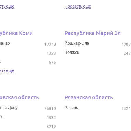
ать еще
Показать еще
ублика Коми
Республика Марий Эл
вкар
Йошкар-Ола
19978
1988
Волжск
1353
245
к
676
ать еще
овская область
Рязанская область
в-на-Дону
Рязань
75810
3321
ск
4332
3219