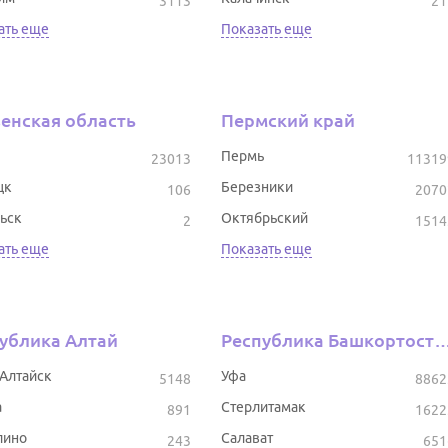
3113
21
ать еще
Показать еще
енская область
Пермский край
Пермь
23013
11319
цк
Березники
106
2070
ьск
Октябрьский
2
1514
ать еще
Показать еще
ублика Алтай
Республика Башкор
-Алтайск
Уфа
5148
8862
а
Стерлитамак
891
1622
лино
Салават
243
651