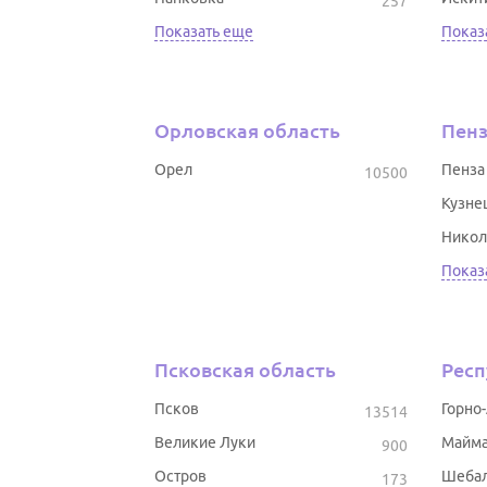
257
Показать еще
Показ
Орловская область
Пенз
Орел
Пенза
10500
Кузне
Никол
Показ
Псковская область
Респ
Псков
Горно
13514
Великие Луки
Майм
900
Остров
Шеба
173