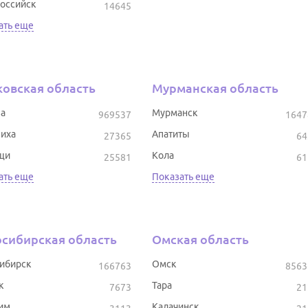
оссийск
14645
ать еще
овская область
Мурманская область
а
Мурманск
969537
1647
иха
Апатиты
27365
64
щи
Кола
25581
61
ать еще
Показать еще
сибирская область
Омская область
ибирск
Омск
166763
8563
к
Тара
7673
21
им
Калачинск