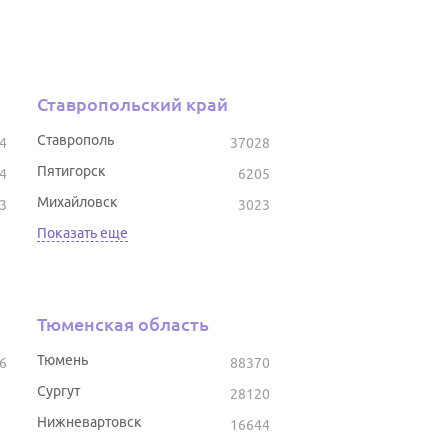
Ставропольский край
Ставрополь
4
37028
Пятигорск
4
6205
Михайловск
3
3023
Показать еще
Тюменская область
Тюмень
6
88370
Сургут
28120
Нижневартовск
16644