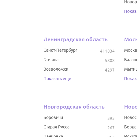
Новор
Показ
Ленинградская область
Моск
Санкт-Петербург
Москв
411834
Гатчина
Балаш
5808
Всеволожск
Мыти
4297
Показать еще
Показ
Новгородская область
Ново
Боровичи
Новос
393
Старая Русса
Бердс
267
Панковка
Искит