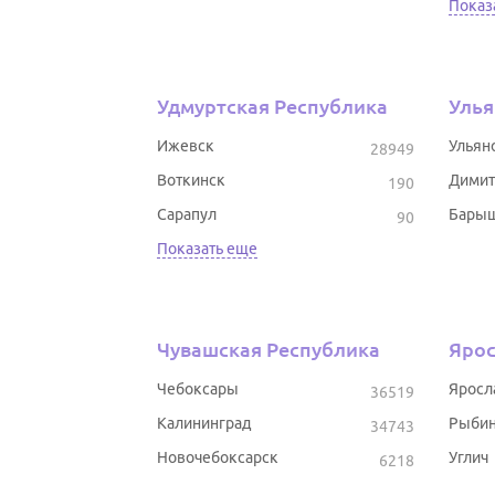
Показ
Удмуртская Республика
Улья
Ижевск
Ульян
28949
Воткинск
Димит
190
Сарапул
Бары
90
Показать еще
Чувашская Республика
Ярос
Чебоксары
Яросл
36519
Калининград
Рыбин
34743
Новочебоксарск
Углич
6218