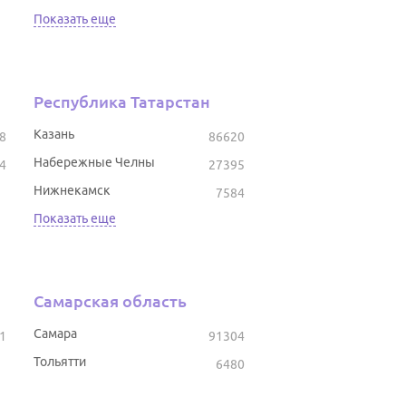
Показать еще
Республика Татарстан
Казань
8
86620
Набережные Челны
4
27395
Нижнекамск
7584
Показать еще
Самарская область
Самара
1
91304
Тольятти
6480