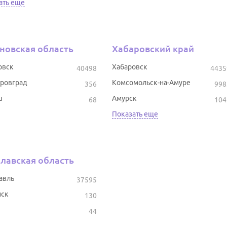
ать еще
новская область
Хабаровский край
овск
Хабаровск
40498
4435
ровград
Комсомольск-на-Амуре
356
998
ш
Амурск
68
104
Показать еще
лавская область
авль
37595
ск
130
44