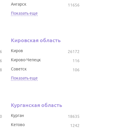
Ангарск
11656
Показать еще
Кировская область
Киров
6
26172
Кирово-Чепецк
6
116
Советск
8
106
Показать еще
Курганская область
Курган
0
18635
Кетово
1242