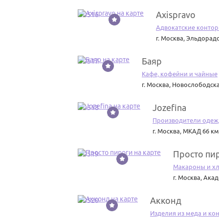
Axispravo
50516
Адвокатские конто
г. Москва
,
Эльдорадо
Баяр
50517
Кафе, кофейни и чайные
г. Москва
,
Новослободская
Jozefina
50518
Производители оде
г. Москва
,
МКАД 66 км,
Просто пи
50519
Макароны и х
г. Москва
,
Акад
Акконд
50520
Изделия из меда и ко