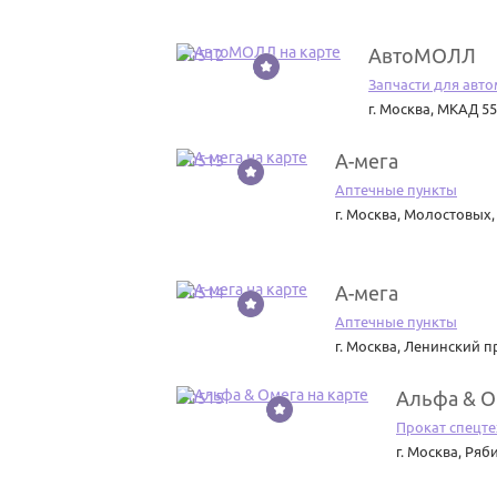
АвтоМОЛЛ
50512
Запчасти для авт
г. Москва
,
МКАД 55 
А-мега
50513
Аптечные пункты
г. Москва
,
Молостовых, 
А-мега
50514
Аптечные пункты
г. Москва
,
Ленинский пр
Альфа & О
50515
Прокат спецт
г. Москва
,
Ряби