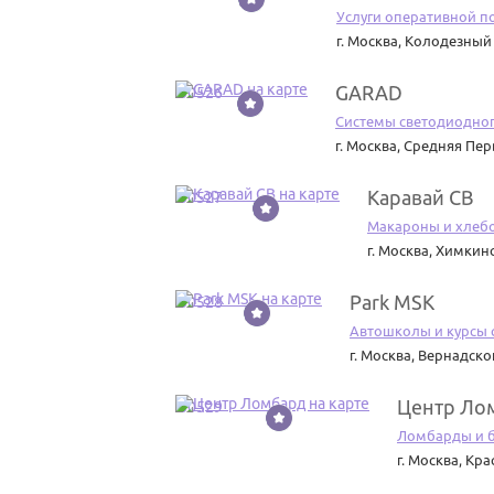
Услуги оперативной 
г. Москва
,
Колодезный 
GARAD
50526
Системы светодиодно
г. Москва
,
Средняя Пер
Каравай СВ
50527
Макароны и хлеб
г. Москва
,
Химкинс
Park MSK
50528
Автошколы и курсы 
г. Москва
,
Вернадског
Центр Ло
50529
Ломбарды и 
г. Москва
,
Кра