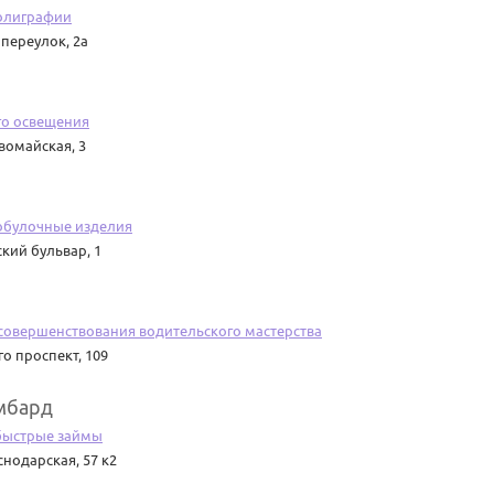
полиграфии
переулок, 2а
го освещения
вомайская, 3
обулочные изделия
кий бульвар, 1
совершенствования водительского мастерства
о проспект, 109
мбард
быстрые займы
снодарская, 57 к2