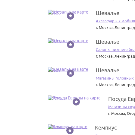
Шевалье
50535
Аксессуары к мобил
г. Москва
,
Ленинград
Шевалье
50536
Салоны нижнего бе
г. Москва
,
Ленинград
Шевалье
50537
Магазины головных
г. Москва
,
Ленинград
Посуда Е
50538
Магазины хру
г. Москва
,
Ого
Кемпиус
50539