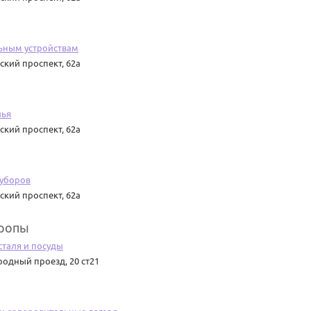
ьным устройствам
ский проспект, 62а
лья
ский проспект, 62а
 уборов
ский проспект, 62а
вропы
сталя и посуды
родный проезд, 20 ст21