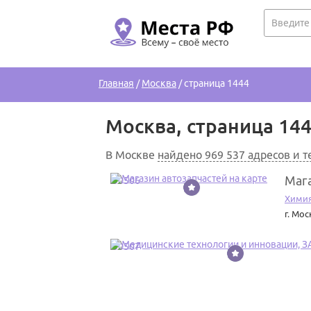
Главная
/
Москва
/
страница 1444
Москва, страница 14
В Москве
найдено 969 537 адресов и 
Мага
50506
Химия
г. Мос
50507