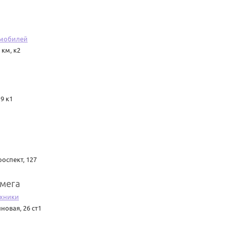
омобилей
км, к2
9 к1
оспект, 127
мега
ехники
новая, 26 ст1