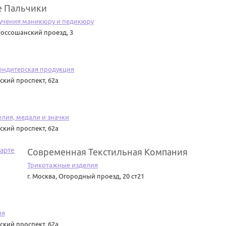
 Пальчики
учения маникюру и педикюру
оссошанский проезд, 3
кондитерская продукция
ский проспект, 62а
елия, медали и значки
ский проспект, 62а
Современная Текстильная Компания
Трикотажные изделия
г. Москва
,
Огородный проезд, 20 ст21
ия
ский проспект, 62а