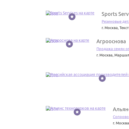
Sports Serv
50508
Резиновые дет
г. Москва
,
Текст
Агрооснова
50509
Продажа семян о
г. Москва
,
Маршала
50510
Альян
50511
Сопровож
г. Москва