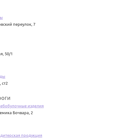
ры
вский переулок, 7
, 50/1
жды
 ст2
роги
лебобулочные изделия
емика Бочвара, 2
ндитерская продукция