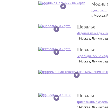
Модные
50530
Центры об
г. Москва
,
Р
Шевалье
50531
Изделия из меда и 
г. Москва
,
Ленинград
Шевалье
50532
Геральдические изд
г. Москва
,
Ленинград
50533
Шевалье
50534
Трикотажные издел
г. Москва
,
Ленинград