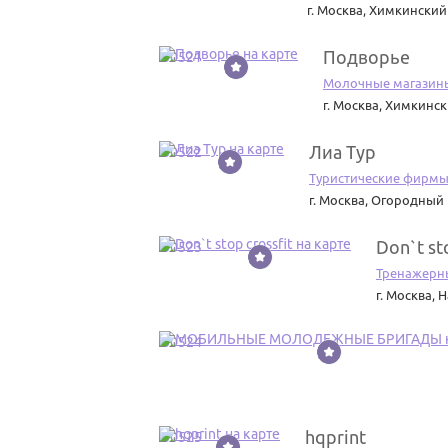
г. Москва
,
Химкинский 
Подворье
50521
Молочные магазин
г. Москва
,
Химкински
Лиа Тур
50522
Туристические фирм
г. Москва
,
Огородный п
Don`t st
50523
Тренажерны
г. Москва
,
Н
50524
hqprint
50525