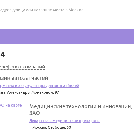
44
телефонов компаний
зин автозапчастей
, масла и аккумуляторы для автомобилей
ква
,
Александры Монаховой, 97
Медицинские технологии и инновации,
ЗАО
Лекарства и медицинские препараты
г. Москва
,
Свободы, 50