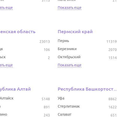
3113
21
ать еще
Показать еще
енская область
Пермский край
Пермь
23013
11319
цк
Березники
106
2070
ьск
Октябрьский
2
1514
ать еще
Показать еще
ублика Алтай
Республика Башкор
-Алтайск
Уфа
5148
8862
а
Стерлитамак
891
1622
лино
Салават
243
651