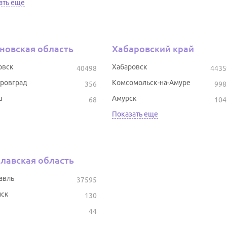
ать еще
новская область
Хабаровский край
овск
Хабаровск
40498
4435
ровград
Комсомольск-на-Амуре
356
998
ш
Амурск
68
104
Показать еще
лавская область
авль
37595
ск
130
44