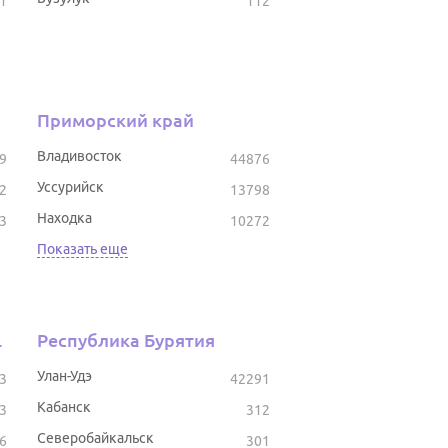
1
112
Приморский край
Владивосток
9
44876
Уссурийск
2
13798
Находка
3
10272
Показать еще
тостан
Республика Бурятия
Улан-Удэ
3
42291
Кабанск
3
312
Северобайкальск
6
301