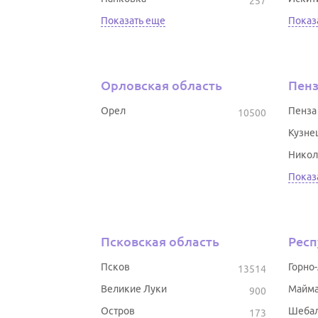
257
Показать еще
Показ
Орловская область
Пенз
Орел
Пенза
10500
Кузне
Никол
Показ
Псковская область
Респ
Псков
Горно
13514
Великие Луки
Майм
900
Остров
Шеба
173