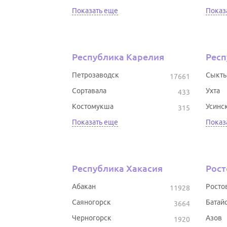
Показать еще
Показ
Республика Карелия
Респ
Петрозаводск
Сыкты
17661
Сортавала
Ухта
433
Костомукша
Усинс
315
Показать еще
Показ
Республика Хакасия
Рост
Абакан
Росто
11928
Саяногорск
Батай
3664
Черногорск
Азов
1920