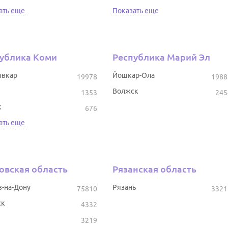
ать еще
Показать еще
ублика Коми
Республика Марий Эл
вкар
Йошкар-Ола
19978
1988
Волжск
1353
245
к
676
ать еще
овская область
Рязанская область
в-на-Дону
Рязань
75810
3321
ск
4332
3219