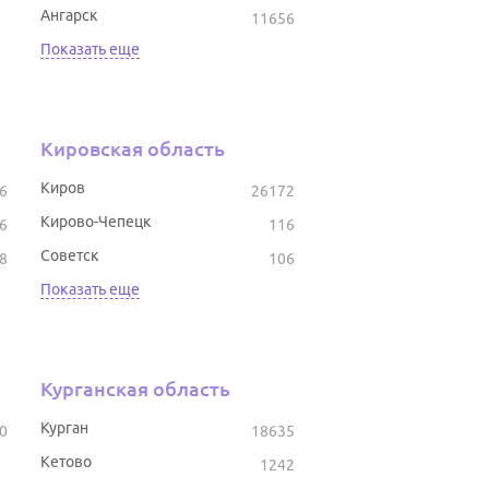
Ангарск
11656
Показать еще
Кировская область
Киров
6
26172
Кирово-Чепецк
6
116
Советск
8
106
Показать еще
Курганская область
Курган
0
18635
Кетово
1242