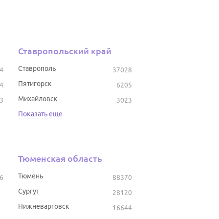
Ставропольский край
Ставрополь
4
37028
Пятигорск
4
6205
Михайловск
3
3023
Показать еще
Тюменская область
Тюмень
6
88370
Сургут
28120
Нижневартовск
16644