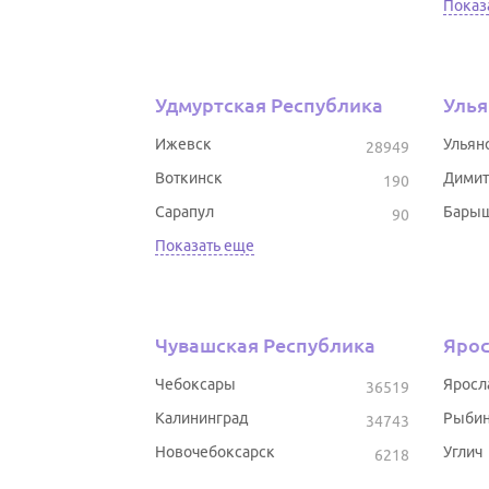
Показ
Удмуртская Республика
Улья
Ижевск
Ульян
28949
Воткинск
Димит
190
Сарапул
Бары
90
Показать еще
Чувашская Республика
Ярос
Чебоксары
Яросл
36519
Калининград
Рыбин
34743
Новочебоксарск
Углич
6218