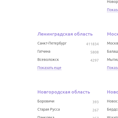
Новор
Показ
Ленинградская область
Моск
Санкт-Петербург
Москв
411834
Гатчина
Балаш
5808
Всеволожск
Мыти
4297
Показать еще
Показ
Новгородская область
Ново
Боровичи
Новос
393
Старая Русса
Бердс
267
Панковка
Искит