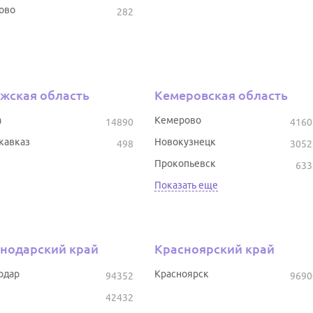
ово
282
жская область
Кемеровская область
а
Кемерово
14890
4160
кавказ
Новокузнецк
498
3052
Прокопьевск
633
Показать еще
нодарский край
Красноярский край
одар
Красноярск
94352
9690
42432