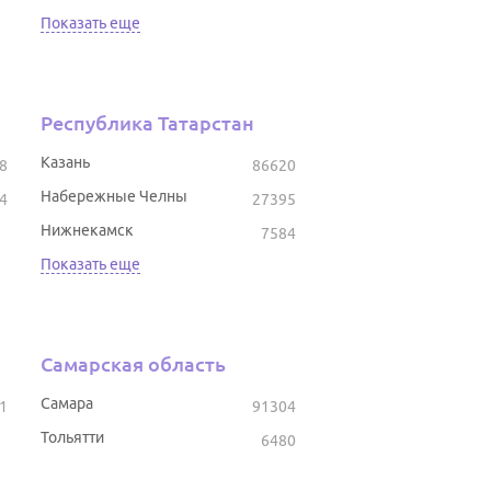
Показать еще
Республика Татарстан
Казань
8
86620
Набережные Челны
4
27395
Нижнекамск
7584
Показать еще
Самарская область
Самара
1
91304
Тольятти
6480