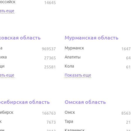
оссийск
14645
ать еще
овская область
Мурманская область
а
Мурманск
969537
1647
иха
Апатиты
27365
64
щи
Кола
25581
61
ать еще
Показать еще
сибирская область
Омская область
ибирск
Омск
166763
8563
к
Тара
7673
21
им
Калачинск