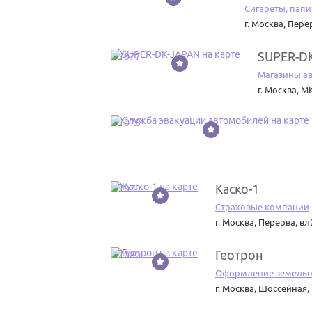
Сигареты, папи
г. Москва
,
Перер
SUPER-D
37077
Магазины ав
г. Москва
,
МК
37078
Каско-1
37079
Страховые компании
г. Москва
,
Перерва, вл
Геотрон
37080
Оформление земельн
г. Москва
,
Шоссейная, 