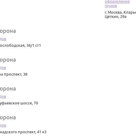
оформления
грузов
г. Москва
,
Клары
Цеткин, 29а
Корона
дов
ослободская, 36/1 ст1
Корона
дов
а проспект, 38
Корона
дов
уфьевское шоссе, 70
Корона
дов
надского проспект, 41 к3