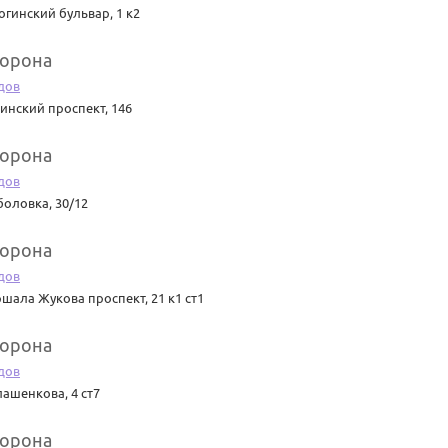
огинский бульвар, 1 к2
Корона
дов
инский проспект, 146
Корона
дов
оловка, 30/12
Корона
дов
шала Жукова проспект, 21 к1 ст1
Корона
дов
ашенкова, 4 ст7
Корона