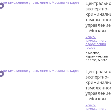
Центральн
экспертно-
криминалис
таможенно
управление
г. Москвы
Услуги
таможенного
оформления
грузов
г. Москва
,
Керамический
проезд, 59 ст2
Центральн
экспертно-
криминалис
таможенно
управление
г. Москвы
Услуги
таможенного