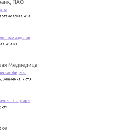
анк, ПАО
юты
ертановская, 45а
лочные изделия
ая, 45а к1
ая Медведица
ческие фирмы
а
,
Знаменка, 7 ст3
точные квартиры
2 ст1
oke