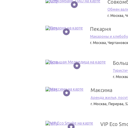
Совкомб
37072
Обмен вал
г. Москва
,
Ч
Пекарня
37073
Макароны и хлебобу
г. Москва
,
Чертановск
Больш
37074
Туристи
г. Москв
Максима
37075
Аренда жилья, посу
г. Москва
,
Перерва, 5
VIP Eco Sm
37076