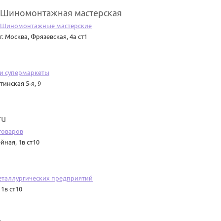
Шиномонтажная мастерская
Шиномонтажные мастерские
г. Москва
,
Фрязевская, 4а ст1
 и супермаркеты
инская 5-я, 9
ru
товаров
йная, 1в ст10
еталлургических предприятий
1в ст10