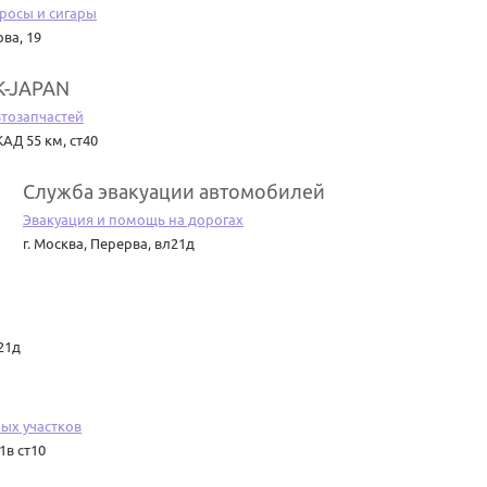
росы и сигары
ва, 19
K-JAPAN
тозапчастей
АД 55 км, ст40
Служба эвакуации автомобилей
Эвакуация и помощь на дорогах
г. Москва
,
Перерва, вл21д
21д
ых участков
1в ст10