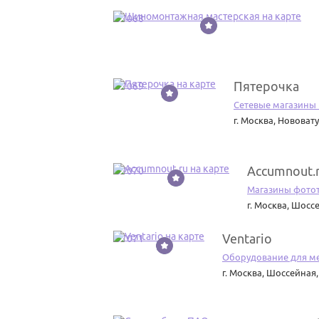
37068
Пятерочка
37069
Сетевые магазины
г. Москва
,
Нововатут
Accumnout.
37070
Магазины фото
г. Москва
,
Шоссе
Ventario
37071
Оборудование для м
г. Москва
,
Шоссейная, 