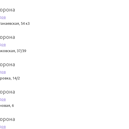
Корона
дов
танаевская, 54 к3
Корона
дов
аковская, 37/39
Корона
дов
ровка, 14/2
Корона
дов
новая, 6
Корона
дов