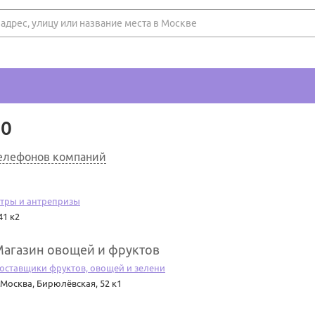
60
телефонов компаний
атры и антрепризы
41 к2
агазин овощей и фруктов
оставщики фруктов, овощей и зелени
. Москва
,
Бирюлёвская, 52 к1