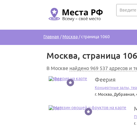
Главная
/
Москва
/
страница 1060
Москва, страница 10
В Москве
найдено 969 537 адресов и 
Феерия
37066
Концертные залы, те
г. Москва
,
Дубравная, 
М
37067
П
г