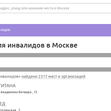
алидов
ля инвалидов в Москве
 инвалидов»
найдено 2317 мест и организаций
ТИТАНА
. Академика Бочвара , 15
ЕД
огодинская , 7