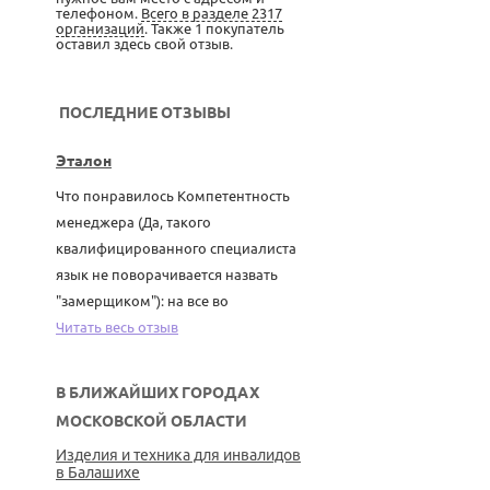
телефоном.
Всего в разделе 2317
организаций
. Также 1 покупатель
оставил здесь свой отзыв.
ПОСЛЕДНИЕ ОТЗЫВЫ
Эталон
Что понравилось Компетентность
менеджера (Да, такого
квалифицированного специалиста
язык не поворачивается назвать
"замерщиком"): на все во
Читать весь отзыв
В БЛИЖАЙШИХ ГОРОДАХ
МОСКОВСКОЙ ОБЛАСТИ
Изделия и техника для инвалидов
в Балашихе