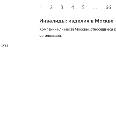
1
2
3
4
5
…
66
Инвалиды: изделия в Москве
Компании или места Москвы, относящиеся к
организаций.
1234