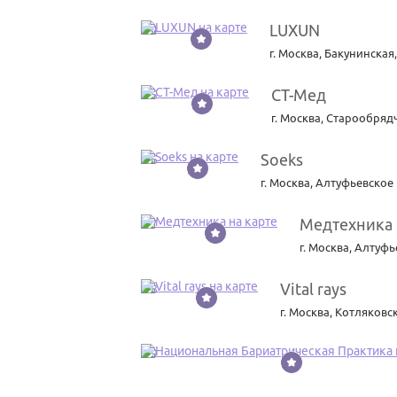
LUXUN
24
г. Москва
,
Бакунинская,
СТ-Мед
25
г. Москва
,
Старообрядч
Soeks
26
г. Москва
,
Алтуфьевское 
Медтехника
27
г. Москва
,
Алтуфье
Vital rays
28
г. Москва
,
Котляковск
29