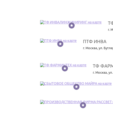
Т
7
г. 
ПТФ ИНВА
8
г. Москва
,
ул. Бутле
ТФ ФАР
9
г. Москва
,
ул.
10
11