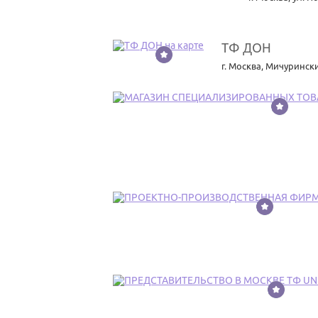
ТФ ДОН
3
г. Москва
,
Мичуринский
4
5
6