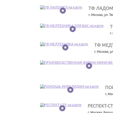
ТФ ЛАДОМ
12
г. Москва
,
ул. Т
Т
13
г
ТФ МЕД
14
г. Москва
,
у
15
ПО
16
г. М
РЕСПЕКТ-С
17
г. Москва
,
Варша