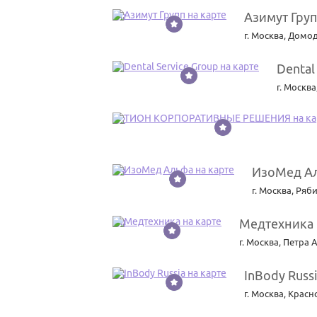
Азимут Гру
30
г. Москва
,
Домод
Dental
31
г. Москва
32
ИзоМед А
33
г. Москва
,
Ряби
Медтехника
34
г. Москва
,
Петра А
InBody Russ
35
г. Москва
,
Красн