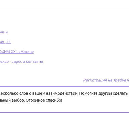
ании
я , 11
ИМ-XXI в Москве
е - адрес и контакты
Регистрация не требует
 несколько слов о вашем взаимодействии. Помогите другим сделать
льный выбор. Огромное спасибо!