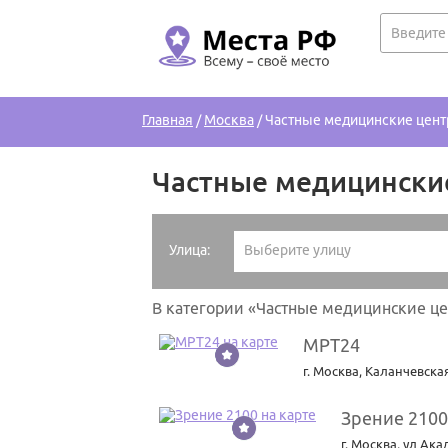
Главная
/
Москва
/
Частные медицинские цент
Частные медицинские
Улица:
Выберите улицу
В категории «Частные медицинские ц
МРТ24
1
г. Москва
,
Каланчевская
Зрение 2100
2
г. Москва
,
ул Ака