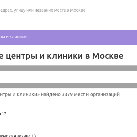
ры и клиники
 центры и клиники в Москве
ентры и клиники»
найдено 3379 мест и организаций
 17
демика Анохина 13