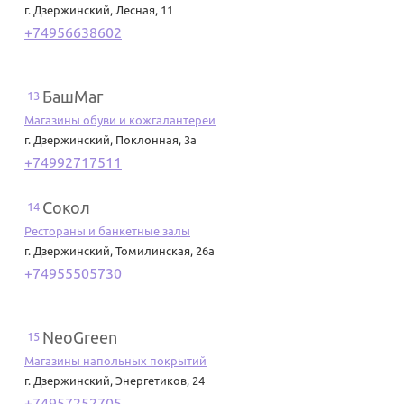
г. Дзержинский
,
Лесная, 11
+74956638602
БашМаг
13
Магазины обуви и кожгалантереи
г. Дзержинский
,
Поклонная, 3а
+74992717511
Сокол
14
Рестораны и банкетные залы
г. Дзержинский
,
Томилинская, 26а
+74955505730
NeoGreen
15
Магазины напольных покрытий
г. Дзержинский
,
Энергетиков, 24
+74957252705