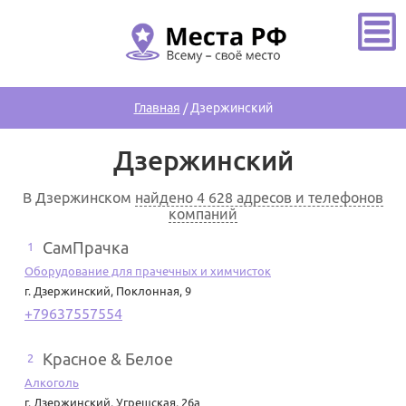
Главная
/
Дзержинский
Дзержинский
В Дзержинском
найдено 4 628 адресов и телефонов
компаний
СамПрачка
1
Оборудование для прачечных и химчисток
г. Дзержинский
,
Поклонная, 9
+79637557554
Красное & Белое
2
Алкоголь
г. Дзержинский
,
Угрешская, 26а