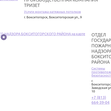
ТРИЗЕТ
Услуги монтажа натяжных потолков
г. Бокситогорск
,
Бокситогорская ул., 9
ОТДЕЛ
ГОСУДА
ПОЖАРН
НАДЗОР
БОКСИТ
РАЙОНА
Системы
противопож
безопасност
г.
Бокситогорс
Заводская ул
10
+7 (813)
664-39-04