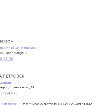
РЕГИОН
ошиву и ремонту одежды
рск
,
Заводская ул., 8
62-47-06
А ПЕТРОВСК
 пункты
огорск
,
Школьная ул., 19
 662-42-76
ПРОИЗВОДСТВЕННАЯ КОМПАНИЯ