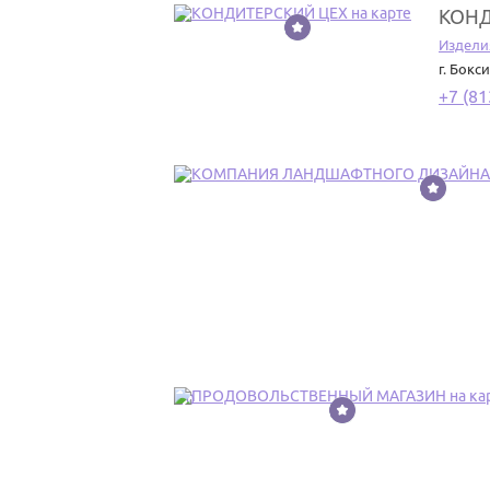
КОНД
8
Издели
г. Бокс
+7 (81
9
10