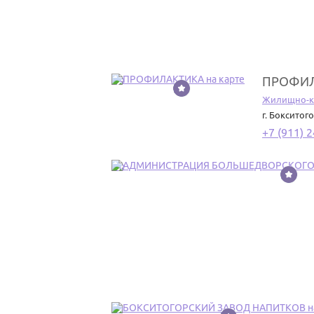
ПРОФИ
19
Жилищно-к
г. Бокситог
+7 (911) 
20
21