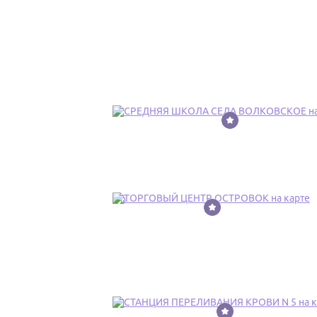
9
10
11