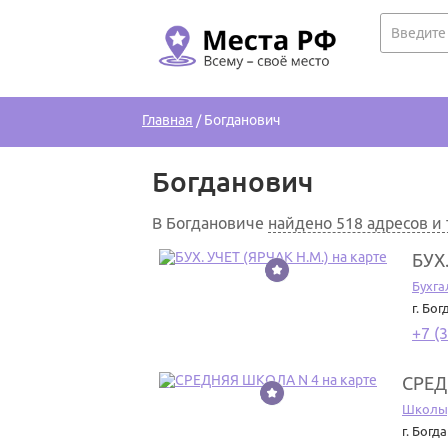
Главная
/
Богданович
Богданович
В Богдановиче
найдено 518 адресов и
БУХ.
1
Бухг
г. Бо
+7 (
СРЕД
2
Школы,
г. Богд