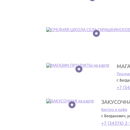
12
МАГ
13
Проду
г. Богд
+7 (34
ЗАКУСОЧН
14
Бистро и кафе
г. Богданович
,
у
+7 (34376) 2-