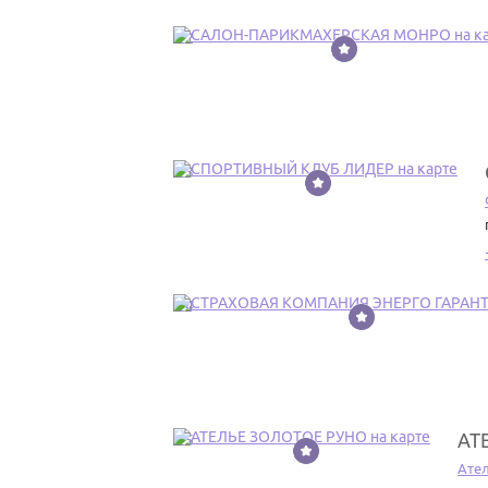
22
23
24
АТ
25
Ате