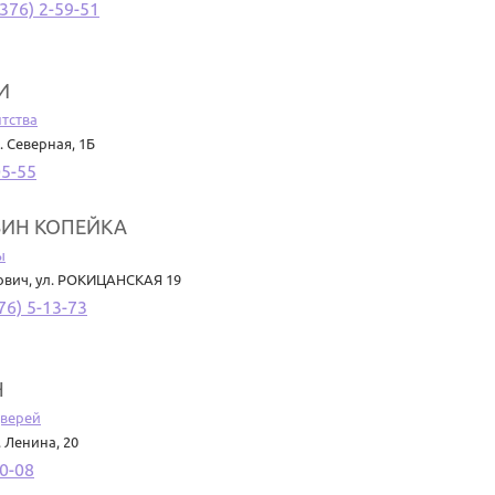
376) 2-59-51
И
тства
. Северная, 1Б
05-55
ЗИН КОПЕЙКА
ы
нович
,
ул. РОКИЦАНСКАЯ 19
76) 5-13-73
Н
дверей
. Ленина, 20
90-08