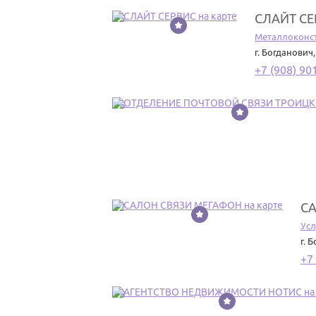
СЛАЙТ С
15
Металлоконс
г. Богданович
+7 (908) 90
16
С
17
Усл
г. 
+7
18