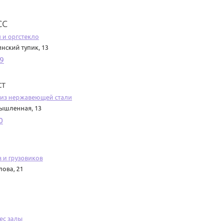
СС
 и оргстекло
нский тупик, 13
9
ст
 из нержавеющей стали
ышленная, 13
0
 и грузовиков
ова, 21
ес залы