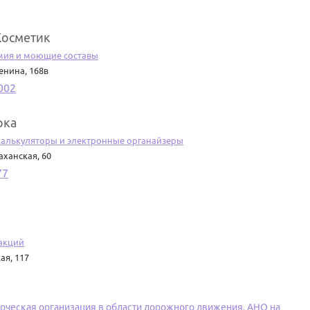
Косметик
мия и моющие составы
енина, 168в
002
рка
калькуляторы и электронные органайзеры
аханская, 60
77
акций
ая, 117