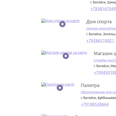
г. Батайск
,
Шмид
+7938167049
Дом спорта
12
Секции единобор
г. Батайск
,
Энгельс
+79286210021
Магазин 
13
Службы доста
г. Батайск
,
Мак
+79045018
Палитра
14
Оборудование для са
г. Батайск
,
Куйбышева,
+79188538664