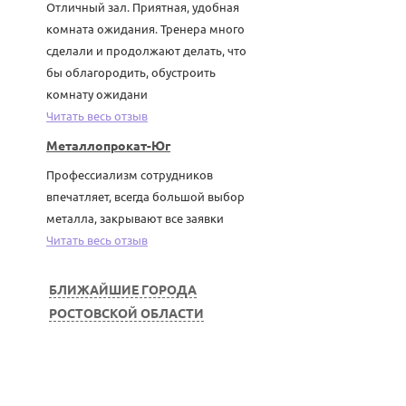
Отличный зал. Приятная, удобная
аварийных
комната ожидания. Тренера много
коммисаров
сделали и продолжают делать, что
некоммерческая
бы облагородить, обустроить
организация
комнату ожидани
в
области
Читать весь отзыв
дорожного
Металлопрокат-Юг
движения,
Профессиализм сотрудников
АНО
впечатляет, всегда большой выбор
Адвокатские
конторы
металла, закрывают все заявки
г.
Читать весь отзыв
Батайск
,
Крупской,
25
БЛИЖАЙШИЕ ГОРОДА
+78632797178
РОСТОВСКОЙ ОБЛАСТИ