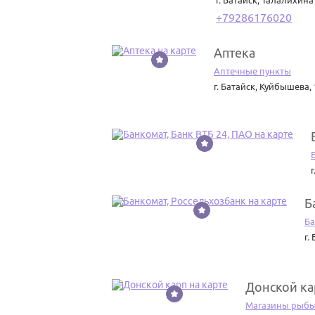
г. Батайск
,
Талалихина 
+79286176020
Аптека
8
Аптечные пункты
г. Батайск
,
Куйбышева, 
9
г
Б
10
Ба
г.
Донской ка
11
Магазины рыбы