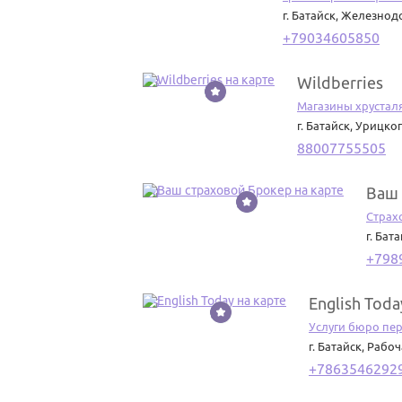
г. Батайск
,
Железнодо
+79034605850
Wildberries
23
Магазины хрустал
г. Батайск
,
Урицког
88007755505
Ваш 
24
Страх
г. Бат
+798
English Toda
25
Услуги бюро пе
г. Батайск
,
Рабоч
+7863546292