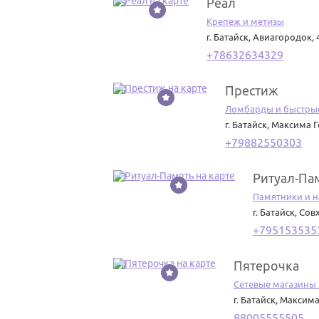
Реал
15
Крепеж и метизы
г. Батайск
,
Авиагородок, 
+78632634329
Престиж
16
Ломбарды и быстры
г. Батайск
,
Максима Г
+79882550303
Ритуал-Па
17
Памятники и 
г. Батайск
,
Совх
+795153535
Пятерочка
18
Сетевые магазины
г. Батайск
,
Максима 
88005555505