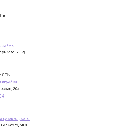
41в
е займы
орького, 285д
мять
надгробия
озная, 20а
34
 и супермаркеты
Горького, 582Б