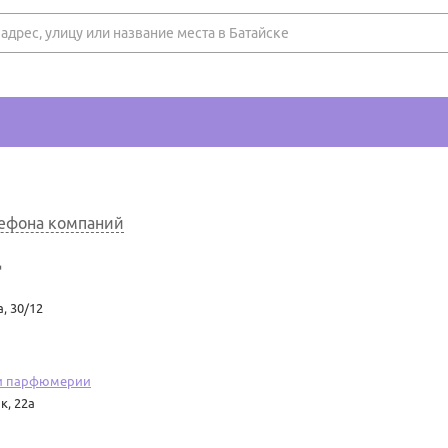
лефона компаний
ц
, 30/12
 и парфюмерии
к, 22а