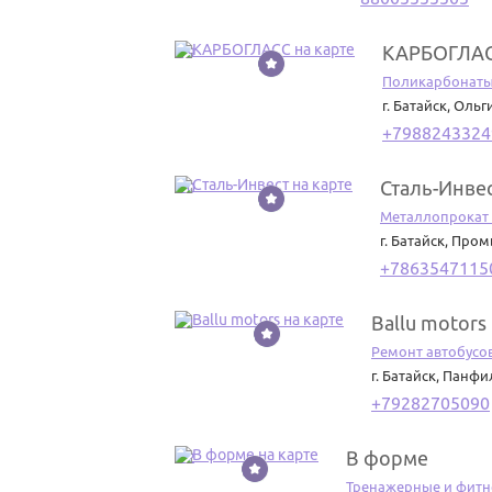
КАРБОГЛА
19
Поликарбонаты
г. Батайск
,
Ольги
+7988243324
Сталь-Инве
20
Металлопрокат
г. Батайск
,
Пром
+7863547115
Ballu motors
21
Ремонт автобусов
г. Батайск
,
Панфил
+79282705090
В форме
22
Тренажерные и фитн