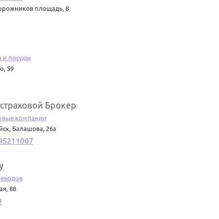
рожников площадь, 8
я и посуды
о, 59
страховой Брокер
овые компании
айск
,
Балашова, 26а
95211007
y
реводов
ая, 88
9