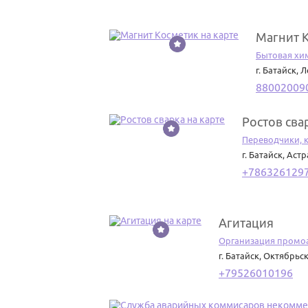
Магнит 
3
Бытовая хи
г. Батайск
,
Л
88002009
Ростов сва
4
Переводчики, 
г. Батайск
,
Астр
+786326129
Агитация
5
Организация промо
г. Батайск
,
Октябрьск
+79526010196
6