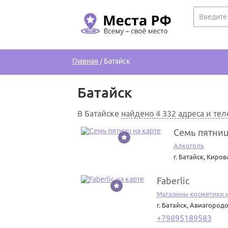
Главная
/
Батайск
Батайск
В Батайске
найдено 4 332 адреса и те
Семь пятни
1
Алкоголь
г. Батайск
,
Кирова
Faberlic
2
Магазины косметики
г. Батайск
,
Авиагородо
+79895189583