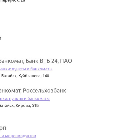
переулок, 28
1
Банкомат, Банк ВТБ 24, ПАО
Банки: пункты и банкоматы
. Батайск
,
Куйбышева, 140
анкомат, Россельхозбанк
нки: пункты и банкоматы
 Батайск
,
Кирова, 51Б
рп
 и морепродуктов