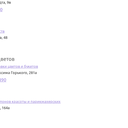
та, 9в
0
ств
а, 48
цветов
вки цветов и букетов
сима Горького, 281а
890
лонов красоты и парикмахерских
 164а