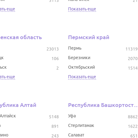
3113
21
ать еще
Показать еще
енская область
Пермский край
Пермь
23013
11319
цк
Березники
106
2070
ьск
Октябрьский
2
1514
ать еще
Показать еще
ублика Алтай
Республика Башкор
-Алтайск
Уфа
5148
8862
а
Стерлитамак
891
1622
лино
Салават
243
651