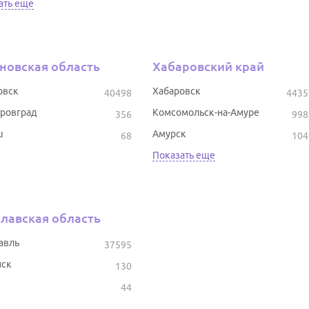
ать еще
новская область
Хабаровский край
овск
Хабаровск
40498
4435
ровград
Комсомольск-на-Амуре
356
998
ш
Амурск
68
104
Показать еще
лавская область
авль
37595
ск
130
44