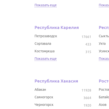
Показать еще
Показ
Республика Карелия
Респ
Петрозаводск
Сыкты
17661
Сортавала
Ухта
433
Костомукша
Усинс
315
Показать еще
Показ
Республика Хакасия
Рост
Абакан
Росто
11928
Саяногорск
Батай
3664
Черногорск
Азов
1920