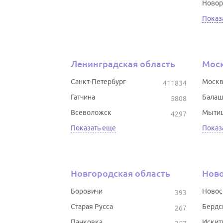
Новор
Показ
Ленинградская область
Моск
Санкт-Петербург
Москв
411834
Гатчина
Балаш
5808
Всеволожск
Мыти
4297
Показать еще
Показ
Новгородская область
Ново
Боровичи
Новос
393
Старая Русса
Бердс
267
Панковка
Искит