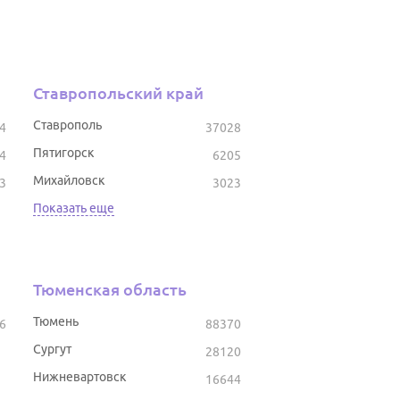
Ставропольский край
Ставрополь
4
37028
Пятигорск
4
6205
Михайловск
3
3023
Показать еще
Тюменская область
Тюмень
6
88370
Сургут
28120
Нижневартовск
16644