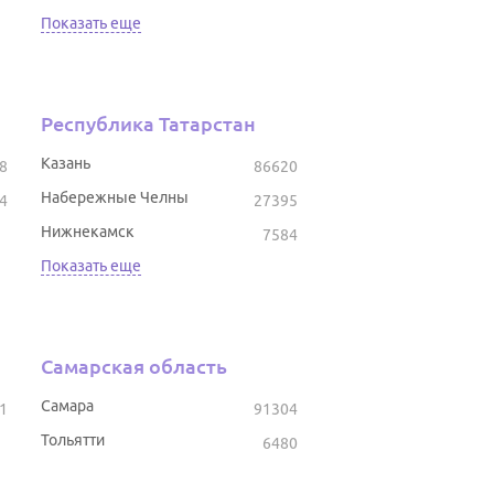
Показать еще
Республика Татарстан
Казань
8
86620
Набережные Челны
4
27395
Нижнекамск
7584
Показать еще
Самарская область
Самара
1
91304
Тольятти
6480