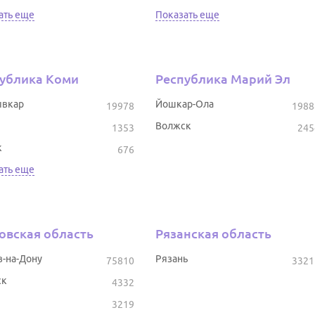
ать еще
Показать еще
ублика Коми
Республика Марий Эл
вкар
Йошкар-Ола
19978
1988
Волжск
1353
245
к
676
ать еще
овская область
Рязанская область
в-на-Дону
Рязань
75810
3321
ск
4332
3219