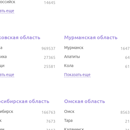
оссийск
14645
ать еще
овская область
Мурманская область
а
Мурманск
969537
1647
иха
Апатиты
27365
64
щи
Кола
25581
61
ать еще
Показать еще
сибирская область
Омская область
ибирск
Омск
166763
8563
к
Тара
7673
21
им
Калачинск