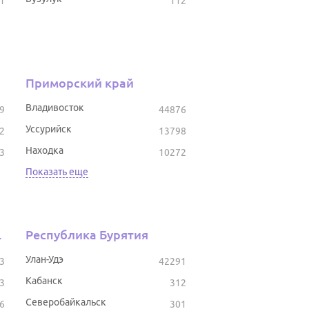
1
112
Приморский край
Владивосток
9
44876
Уссурийск
2
13798
Находка
3
10272
Показать еще
тостан
Республика Бурятия
Улан-Удэ
3
42291
Кабанск
3
312
Северобайкальск
6
301