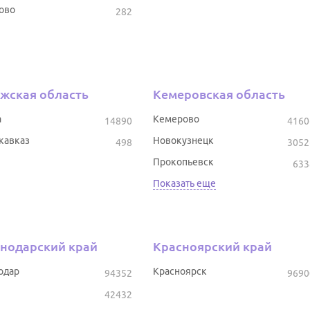
ово
282
жская область
Кемеровская область
а
Кемерово
14890
4160
кавказ
Новокузнецк
498
3052
Прокопьевск
633
Показать еще
нодарский край
Красноярский край
одар
Красноярск
94352
9690
42432