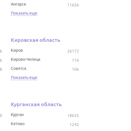
Ангарск
11656
Показать еще
Кировская область
Киров
6
26172
Кирово-Чепецк
6
116
Советск
8
106
Показать еще
Курганская область
Курган
0
18635
Кетово
1242