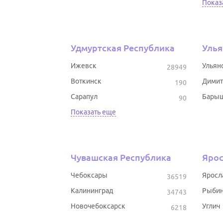
Показ
Удмуртская Республика
Улья
Ижевск
Ульян
28949
Воткинск
Димит
190
Сарапул
Бары
90
Показать еще
Чувашская Республика
Ярос
Чебоксары
Яросл
36519
Калининград
Рыбин
34743
Новочебоксарск
Углич
6218