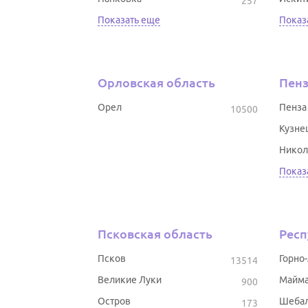
257
Показать еще
Показ
Орловская область
Пенз
Орел
Пенза
10500
Кузне
Никол
Показ
Псковская область
Респ
Псков
Горно
13514
Великие Луки
Майм
900
Остров
Шеба
173