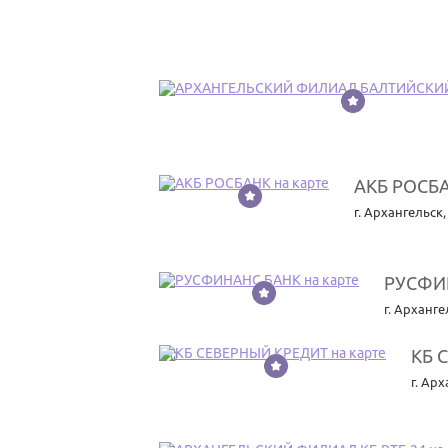
7
АКБ РОСБ
8
г. Архангельск
РУСФИ
9
г. Арханге
КБ 
10
г. Ар