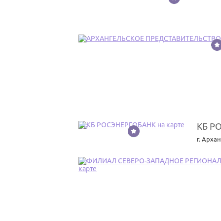
15
КБ Р
16
г. Арха
17