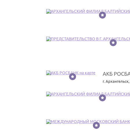
26
27
АКБ РОСБ
28
г. Архангельск
29
30