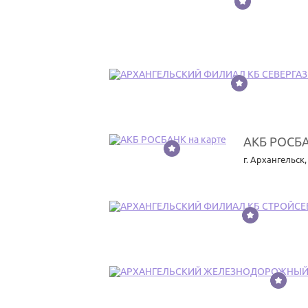
3
АКБ РОСБ
4
г. Архангельск
5
6